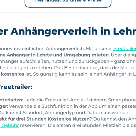
Hier findest du unsere Preise
er Anhängerverleih in Lehr
n innovativ einfachen Anhängerverleih. Mit unserer
Freetraile
ne Anhänger in Lehrte und Umgebung mieten
. Über die 
nhänger aufschließen, nutzen und zurückgeben – ganz ohne
schlangen zu stehen. Das Beste daran ist, dass die Mietzei
r
kostenlos
ist. So günstig kann es sein, einen Anhänger in L
reetrailer:
unterladen
: Lade die Freetrailer-App auf deinem Smartphone
ger
: Verwende die Suchfunktion in der App um einen pass
 Du kannst Standort, Anhängertyp und Datum auswählen.
rekt für drei Stunden Kostenlos Nutzen?
Du kannst den Anh
e Gebühr
reservieren. Die ersten drei Stunden Mietzeit bleib