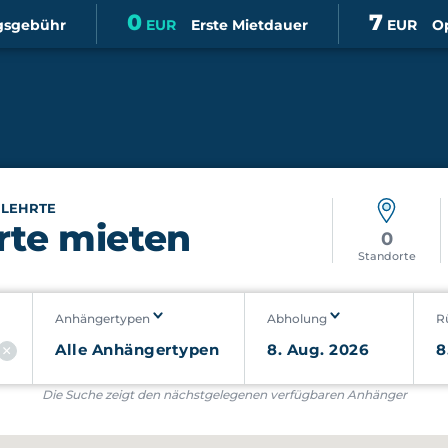
0
7
gsgebühr
EUR
Erste Mietdauer
EUR
Op
»
LEHRTE
rte mieten
0
Standorte
Anhängertypen
Abholung
R
Die Suche zeigt den nächstgelegenen verfügbaren Anhänger