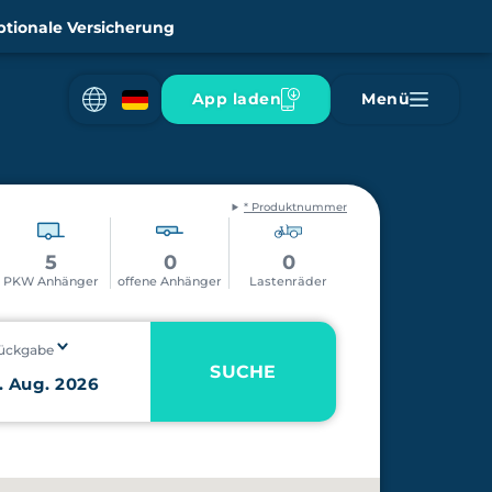
tionale Versicherung
App laden
Menü
* Produktnummer
5
0
0
PKW Anhänger
offene Anhänger
Lastenräder
ückgabe
SUCHE