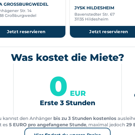
EA GROSSBURGWEDEL
JYSK HILDESHEIM
nhägener Str. 14
Bavenstedter Str. 67
38 Großburgwedel
31135 Hildesheim
Jetzt reservieren
Jetzt reservieren
Was kostet die Miete?
0
EUR
Erste 3 Stunden
u kannst den Anhänger
bis zu 3 Stunden kostenlos
ausleih
t es
5 EURO pro angefangene Stunde
, maximal jedoch
29 