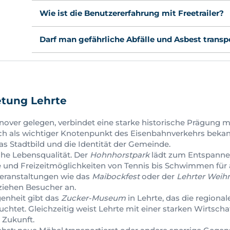
Wie ist die Benutzererfahrung mit Freetrailer?
Darf man gefährliche Abfälle und Asbest transp
tung Lehrte
nnover gelegen, verbindet eine starke historische Prägung
h als wichtiger Knotenpunkt des Eisenbahnverkehrs bekann
as Stadtbild und die Identität der Gemeinde.
ohe Lebensqualität. Der
Hohnhorstpark
lädt zum Entspanne
e und Freizeitmöglichkeiten von Tennis bis Schwimmen für
eranstaltungen wie das
Maibockfest
oder der
Lehrter Weih
ziehen Besucher an.
genheit gibt das
Zucker-Museum
in Lehrte, das die regiona
chtet. Gleichzeitig weist Lehrte mit einer starken Wirtsc
 Zukunft.