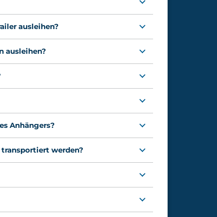
iler ausleihen?
en ausleihen?
?
nes Anhängers?
 transportiert werden?