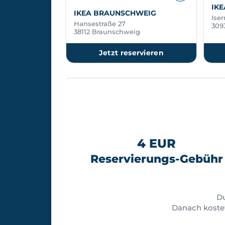
IK
IKEA BRAUNSCHWEIG
Iser
Hansestraße 27
309
38112 Braunschweig
Jetzt reservieren
4 EUR
Reservierungs-Gebühr
D
Danach koste