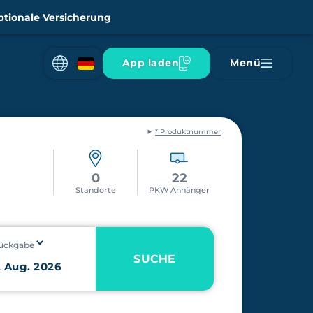
tionale Versicherung
App laden
Menü
* Produktnummer
0
22
Standorte
PKW Anhänger
ückgabe
SUCHE