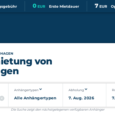
0
7
gsgebühr
EUR
Erste Mietdauer
EUR
Op
»
HAGEN
ietung von
agen
Anhängertypen
Abholung
R
Die Suche zeigt den nächstgelegenen verfügbaren Anhänger