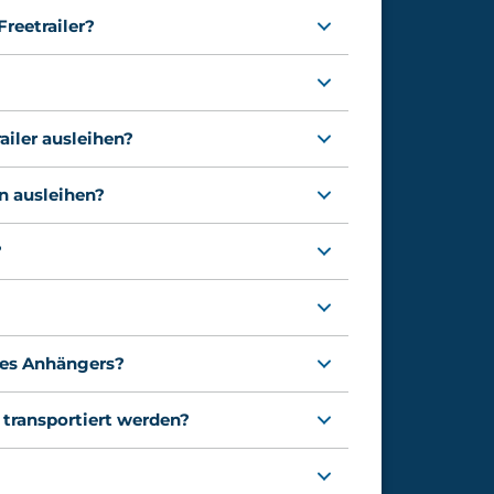
reetrailer?
iler ausleihen?
en ausleihen?
?
nes Anhängers?
 transportiert werden?