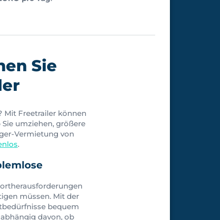
hen Sie
ler
 Mit Freetrailer können
b Sie umziehen, größere
nger-Vermietung von
enlos
.
blemlose
sportherausforderungen
igen müssen. Mit der
rtbedürfnisse bequem
nabhängig davon, ob