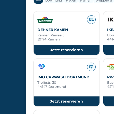
Alle
Dortmund
Hagen
Kamen
Wuppertal
DEHNER KAMEN
IK
Kamen Karree 3
Boru
59174 Kamen
441
Jetzt reservieren
IMO CARWASH DORTMUND
RW
Treibstr. 30
Bayr
44147 Dortmund
421
Jetzt reservieren