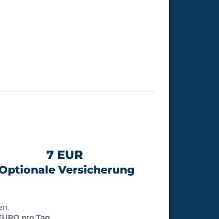
7 EUR
Optionale Versicherung
en.
EURO pro Tag
.