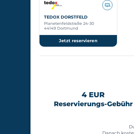
TEDOX DORSTFELD
Planetenfeldstraße 24-30
44149 Dortmund
Jetzt reservieren
4 EUR
Reservierungs-Gebühr
D
Danach koste