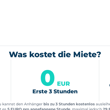
Was kostet die Miete?
0
EUR
Erste 3 Stunden
u kannst den Anhänger
bis zu 3 Stunden kostenlos
ausleih
t es
5 EURO pro angefangene Stunde
, maximal jedoch
29 