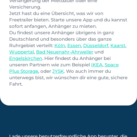
Verlängerung der Mietdauer oder eine
Versicherung.
Jetzt hast du eine Übersicht, was wir von
Freetrailer bieten. Starte unsere App und du kannst
sofort anfangen, Anhänger zu mieten.
Du findest unsere Anhänger übrigens in ganz
Deutschland und besonders über das ganze
Ruhrgebiet verteilt:
Köln
,
Essen
,
Düsseldorf
,
Kaarst
,
Wuppertal
,
Bad Neuenahr-Ahrweiler
und
Engelskirchen
. Hier findest du Anhänger bei
unseren Partnern wie zum Beispiel
IKEA
,
Space
Plus Storage
, oder
JYSK
. Wo auch immer du
unterwegs bist, wir wünschen dir eine gute, sichere
Fahrt.
Lade unsere benutzerfreundliche App herunter, die