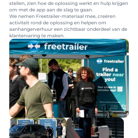
stellen, zien hoe de oplossing werkt en hulp krijgen
om met de app aan de slag te gaan.
We nemen Freetrailer-materiaal mee, creëren
activiteit rond de oplossing en helpen om
aanhangerverhuur een zichtbaar onderdeel van de
klantervaring te maken.