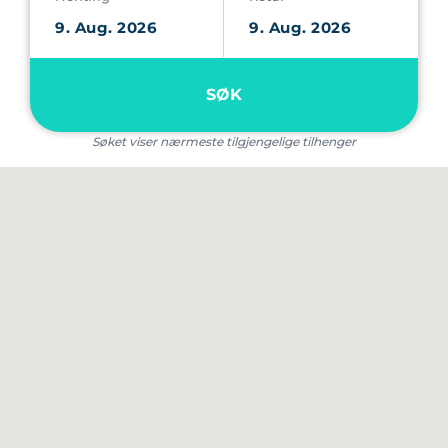
SØK
Søket viser nærmeste tilgjengelige tilhenger