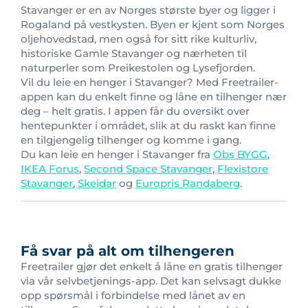
Stavanger er en av Norges største byer og ligger i
Rogaland på vestkysten. Byen er kjent som Norges
oljehovedstad, men også for sitt rike kulturliv,
historiske Gamle Stavanger og nærheten til
naturperler som Preikestolen og Lysefjorden.
Vil du leie en henger i Stavanger? Med Freetrailer-
appen kan du enkelt finne og låne en tilhenger nær
deg – helt gratis. I appen får du oversikt over
hentepunkter i området, slik at du raskt kan finne
en tilgjengelig tilhenger og komme i gang.
Du kan leie en henger i Stavanger fra
Obs BYGG
,
IKEA Forus
,
Second Space Stavanger
,
Flexistore
Stavanger
,
Skeidar
og
Europris Randaberg
.
Få svar på alt om tilhengeren
Freetrailer gjør det enkelt å låne en gratis tilhenger
via vår selvbetjenings-app. Det kan selvsagt dukke
opp spørsmål i forbindelse med lånet av en