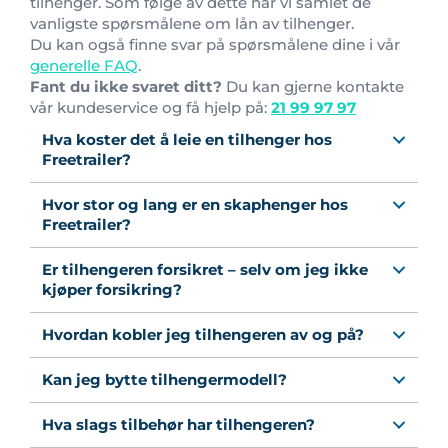
tilhenger. Som følge av dette har vi samlet de
vanligste spørsmålene om lån av tilhenger.
Du kan også finne svar på spørsmålene dine i vår
generelle FAQ
.
Fant du ikke svaret ditt?
Du kan gjerne kontakte
vår kundeservice og få hjelp på:
21 99 97 97
Hva koster det å leie en tilhenger hos
Freetrailer?
Hvor stor og lang er en skaphenger hos
Freetrailer?
Er tilhengeren forsikret – selv om jeg ikke
kjøper forsikring?
Hvordan kobler jeg tilhengeren av og på?
Kan jeg bytte tilhengermodell?
Hva slags tilbehør har tilhengeren?