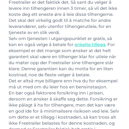
Freetrailer er det faktisk det. Så sant du velger å
levere inn tilhengeren innen 3 timer, så vil det ikke
koste deg ett eneste øre å leie disse tilhengerne.
Det skal det virkelig godt til å matche for andre
leverandører, selv utenfor tilhengerutleie, for en
tjeneste av en slik verdi.
Selv om tjenesten i utgangspunktet er gratis, så
kan en også velge å betale for
enkelte tillegg
. For
eksempel er det mange som ønsker at det helt
garantert skal være en tilhenger klar for utleie når
du møter opp der Freetrailer sine tilhengere står
klare. Denne garantien kan du motta for en liten
kostnad, noe de fleste velger å betale.
Det er altså mye billigere enn hva du for eksempel
må ut med om du leier hos en bensinstasjon.
En bør også faktorere forsikring inn i prisen,
dersom en ønsker å skaffe seg dette. Forsikring er
ikke pålagt å ha for tilhengere, men det kan være
en god ide for å minimalisere risikoen ved leie. Selv
om dette er et tillegg i kostnaden, så kan tross alt
ikke Freetrailer belastes for denne kostnaden, og