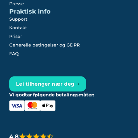
Presse
Praktisk info
Support
Kontakt
Priser
Generelle betingelser og GDPR
FAQ
Lei tilhenger nær deg
Vi godtar følgende betalingsmåter:
4,8