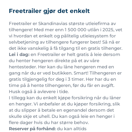
Freetrailer gjør det enkelt
Freetrailer er Skandinavias største utleiefirma av
tilhengere! Med mer enn 1 500 000 utlån i 2025, vet
vi hvordan et enkelt og pålitelig utleiesystem for
selvbetjening av tilhengere fungerer best! Så nå er
det ikke vanskelig å få tilgang til en gratis tilhenger.
Lei i dag:
en Freetrailer er helt gratis å leie dersom
du henter hengeren direkte på et av våre
hentesteder. Her kan du låne hengeren med en
gang når du er ved butikken. Smart! Tilhengeren er
gratis tilgjengelig for deg i 3 timer. Her har du en
time på å hente tilhengeren, før du får en avgift.
Husk også å avlevere i tide.
I tillegg kan du enkelt kjøpe forsikring når du låner
en henger. Vi anbefaler at du kjøper forsikring, slik
at du slipper å betale en egenandel dersom det
skulle skje et uhell. Du kan også leie en henger i
flere dager hvis du har større behov.
Reserver på forhånd:
du kan alltids