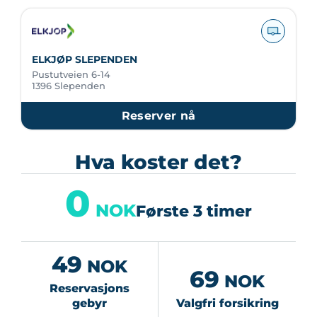
ELKJØP SLEPENDEN
Pustutveien 6-14
1396 Slependen
Reserver nå
Hva koster det?
0
NOK
Første 3 timer
49
NOK
69
NOK
Reservasjons
gebyr
Valgfri forsikring