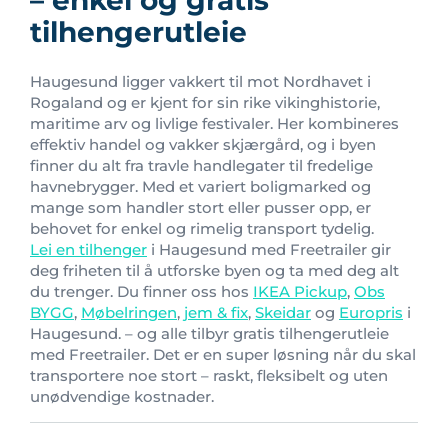
tilhengerutleie
Haugesund ligger vakkert til mot Nordhavet i
Rogaland og er kjent for sin rike vikinghistorie,
maritime arv og livlige festivaler. Her kombineres
effektiv handel og vakker skjærgård, og i byen
finner du alt fra travle handlegater til fredelige
havnebrygger. Med et variert boligmarked og
mange som handler stort eller pusser opp, er
behovet for enkel og rimelig transport tydelig.
Lei en tilhenger
i Haugesund med Freetrailer gir
deg friheten til å utforske byen og ta med deg alt
du trenger. Du finner oss hos
IKEA Pickup
,
Obs
BYGG
,
Møbelringen
,
jem & fix
,
Skeidar
og
Europris
i
Haugesund. – og alle tilbyr gratis tilhengerutleie
med Freetrailer. Det er en super løsning når du skal
transportere noe stort – raskt, fleksibelt og uten
unødvendige kostnader.