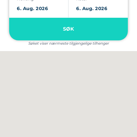
SØK
Søket viser nærmeste tilgjengelige tilhenger