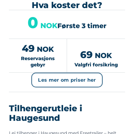
Hva koster det?
0
NOK
Første 3 timer
49
NOK
69
NOK
Reservasjons
gebyr
Valgfri forsikring
Les mer om priser her
Tilhengerutleie i
Haugesund
Lei tilhenger i Haugesund med Freetrailer – helt