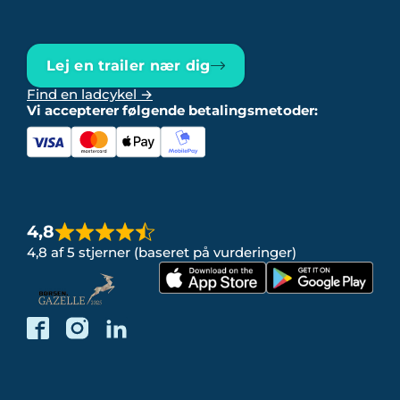
Lej en trailer nær dig
Find en ladcykel →
Vi accepterer følgende betalingsmetoder:
4,8
4,8 af 5 stjerner (baseret på vurderinger)