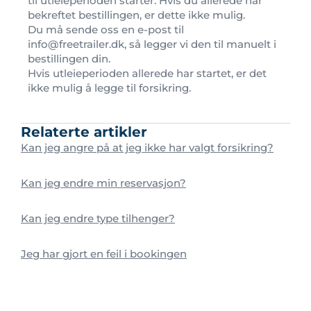
til utleieperioden starter. Hvis du allerede har
bekreftet bestillingen, er dette ikke mulig.
Du må sende oss en e-post til
info@freetrailer.dk, så legger vi den til manuelt i
bestillingen din.
Hvis utleieperioden allerede har startet, er det
ikke mulig å legge til forsikring.
Relaterte artikler
Kan jeg angre på at jeg ikke har valgt forsikring?
Kan jeg endre min reservasjon?
Kan jeg endre type tilhenger?
Jeg har gjort en feil i bookingen