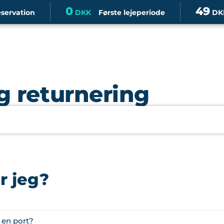
0
49
eservation
DKK
Første lejeperiode
DK
g returnering
r jeg?
 en port?