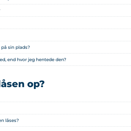
?
e på sin plads?
sted, end hvor jeg hentede den?
låsen op?
en låses?