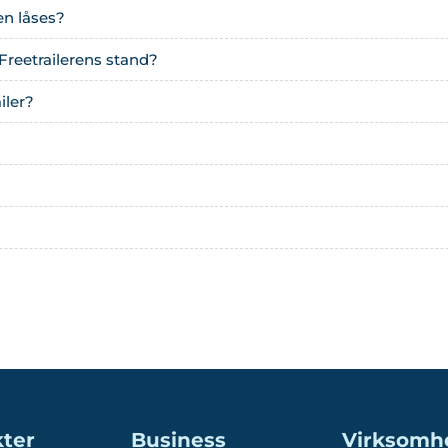
en låses?
Freetrailerens stand?
iler?
ter
Business
Virksomh