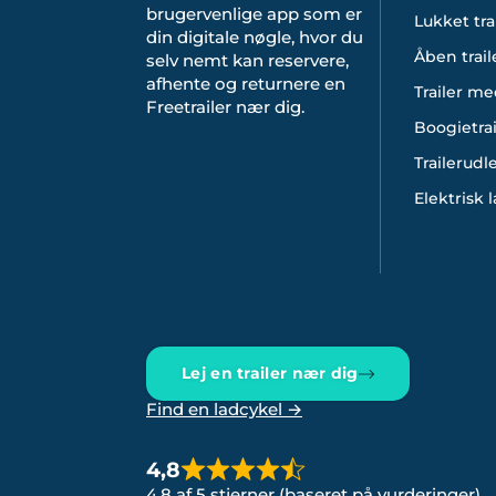
brugervenlige app som er
Lukket tra
din digitale nøgle, hvor du
Åben trail
selv nemt kan reservere,
afhente og returnere en
Trailer me
Freetrailer nær dig.
Boogietrai
Trailerudl
Elektrisk 
Lej en trailer nær dig
Find en ladcykel →
4,8
4,8 af 5 stjerner (baseret på vurderinger)