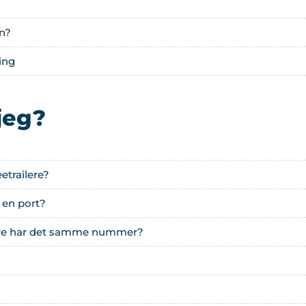
n?
ing
jeg?
etrailere?
 en port?
ailere har det samme nummer?