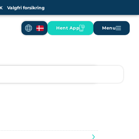
K
Valgfri forsikring
Hent App
Menu