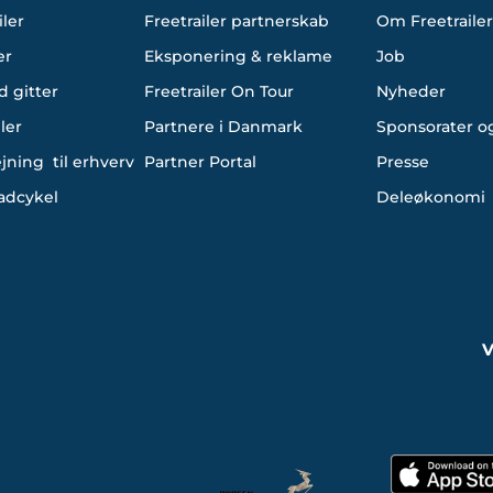
iler
Freetrailer partnerskab
Om Freetrailer
er
Eksponering & reklame
Job
d gitter
Freetrailer On Tour
Nyheder
ler
Partnere i Danmark
Sponsorater og
ejning til erhverv
Partner Portal
Presse
ladcykel
Deleøkonomi
V