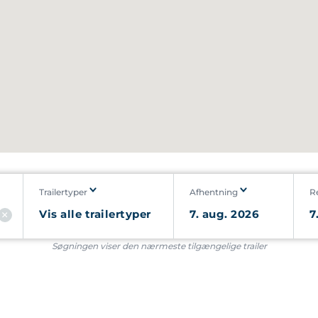
Trailertyper
Afhentning
R
Søgningen viser den nærmeste tilgængelige trailer