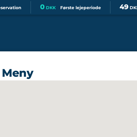
0
49
eservation
DKK
Første lejeperiode
DK
s Meny