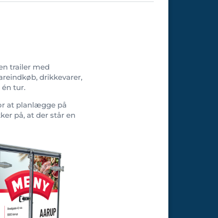
en trailer med
areindkøb, drikkevarer,
 én tur.
for at planlægge på
kker på, at der står en