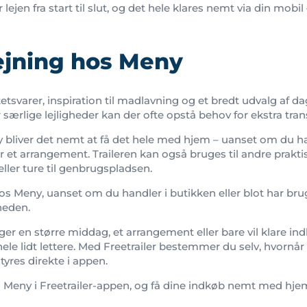
 lejen fra start til slut, og det hele klares nemt via din mobi
lejning hos Meny
etsvarer, inspiration til madlavning og et bredt udvalg af dag
 særlige lejligheder kan der ofte opstå behov for ekstra tra
 bliver det nemt at få det hele med hjem – uanset om du han
r et arrangement. Traileren kan også bruges til andre prak
eller ture til genbrugspladsen.
hos Meny, uanset om du handler i butikken eller blot har brug
heden.
r en større middag, et arrangement eller bare vil klare i
hele lidt lettere. Med Freetrailer bestemmer du selv, hvornår
styres direkte i appen.
 Meny i Freetrailer-appen, og få dine indkøb nemt med hje