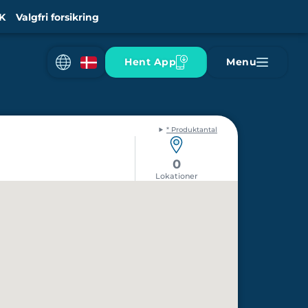
K
Valgfri forsikring
Hent App
Menu
* Produktantal
0
Lokationer