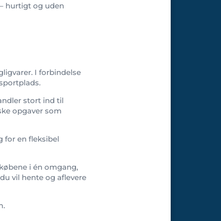
l – hurtigt og uden
ligvarer. I forbindelse
nsportplads.
dler stort ind til
tiske opgaver som
 for en fleksibel
ndkøbene i én omgang,
 du vil hente og aflevere
m.