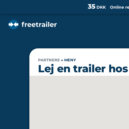
35
DKK
Online r
PARTNERE
»
MENY
Lej en trailer ho