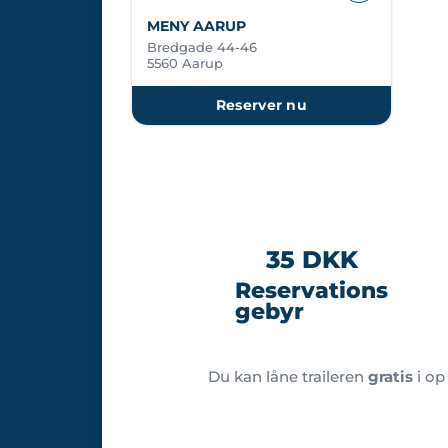
MENY AARUP
Bredgade 44-46
5560 Aarup
Reserver nu
35 DKK
Reservations
gebyr
Du kan låne traileren
gratis
i op 