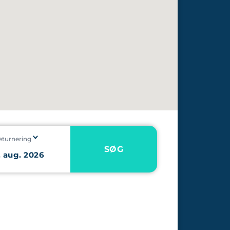
eturnering
SØG