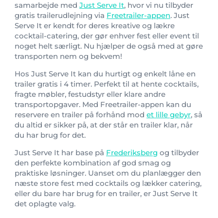
samarbejde med
Just Serve It
, hvor vi nu tilbyder
gratis trailerudlejning via
Freetrailer-appen
. Just
Serve It er kendt for deres kreative og lækre
cocktail-catering, der gør enhver fest eller event til
noget helt særligt. Nu hjælper de også med at gøre
transporten nem og bekvem!
Hos Just Serve It kan du hurtigt og enkelt låne en
trailer gratis i 4 timer. Perfekt til at hente cocktails,
fragte møbler, festudstyr eller klare andre
transportopgaver. Med Freetrailer-appen kan du
reservere en trailer på forhånd mod
et lille gebyr
, så
du altid er sikker på, at der står en trailer klar, når
du har brug for det.
Just Serve It har base på
Frederiksberg
og tilbyder
den perfekte kombination af god smag og
praktiske løsninger. Uanset om du planlægger den
næste store fest med cocktails og lækker catering,
eller du bare har brug for en trailer, er Just Serve It
det oplagte valg.