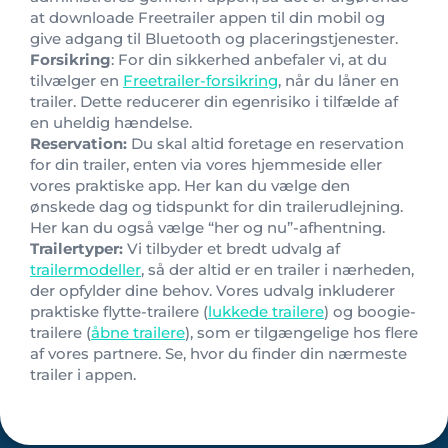
at downloade Freetrailer appen til din mobil og
give adgang til Bluetooth og placeringstjenester.
Forsikring
: For din sikkerhed anbefaler vi, at du
tilvælger en
Freetrailer-forsikring
, når du låner en
trailer. Dette reducerer din egenrisiko i tilfælde af
en uheldig hændelse.
Reservation:
Du skal altid foretage en reservation
for din trailer, enten via vores hjemmeside eller
vores praktiske app. Her kan du vælge den
ønskede dag og tidspunkt for din trailerudlejning.
Her kan du også vælge “her og nu”-afhentning.
Trailertyper:
Vi tilbyder et bredt udvalg af
trailermodeller
, så der altid er en trailer i nærheden,
der opfylder dine behov. Vores udvalg inkluderer
praktiske flytte-trailere (
lukkede trailere
) og boogie-
trailere (
åbne trailere
), som er tilgængelige hos flere
af vores partnere. Se, hvor du finder din nærmeste
trailer i appen.