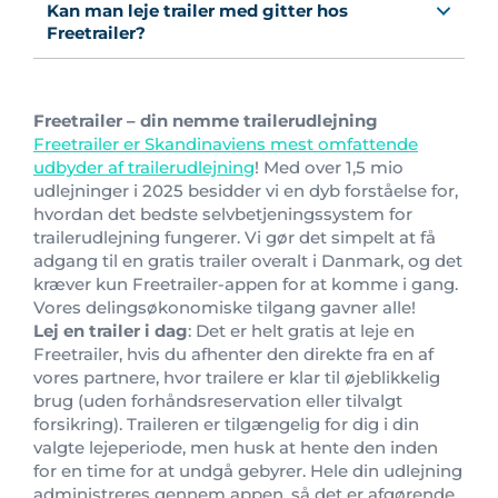
Kan man leje trailer med gitter hos
Freetrailer?
Freetrailer – din nemme trailerudlejning
Freetrailer er Skandinaviens mest omfattende
udbyder af trailerudlejning
! Med over 1,5 mio
udlejninger i 2025 besidder vi en dyb forståelse for,
hvordan det bedste selvbetjeningssystem for
trailerudlejning fungerer. Vi gør det simpelt at få
adgang til en gratis trailer overalt i Danmark, og det
kræver kun Freetrailer-appen for at komme i gang.
Vores delingsøkonomiske tilgang gavner alle!
Lej en trailer i dag
: Det er helt gratis at leje en
Freetrailer, hvis du afhenter den direkte fra en af
vores partnere, hvor trailere er klar til øjeblikkelig
brug (uden forhåndsreservation eller tilvalgt
forsikring). Traileren er tilgængelig for dig i din
valgte lejeperiode, men husk at hente den inden
for en time for at undgå gebyrer. Hele din udlejning
administreres gennem appen, så det er afgørende