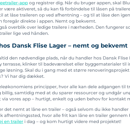
eetrailer-app
og registrer dig. Når du bruger appen, skal Bl
 være aktiveret, så du kan få forbindelse til låsen på trailer
l at låse traileren op ved afhentning – og til at låse den igen
n foregår direkte i appen. Nemt og bekvemt.
så overblik over ledige trailere i nærheden. Den fungerer s
trailer lige ved hånden.
g hos Dansk Flise Lager – nemt og bekvemt
 altid den nødvendige plads, når du handler hos Dansk Flis
ny terrasse, klinker til badeværelset eller byggematerialer til 
e løsning. Skal du i gang med et større renoveringsprojekt 
s? Vi har dig dækket.
eleøkonomiens principper, hvor alle kan dele adgangen til tr
og billig, samtidig med at du sparer ressourcer og undgår u
alt via vores app – hurtigt, enkelt og uden behov for kontakt
r det nemt at låne en trailer – også selvom du ikke handler
 afhentningssted, hvor alle frit kan låne en trailer gennem F
ej en trailer
i dag – og kom hurtigt videre med projektet!