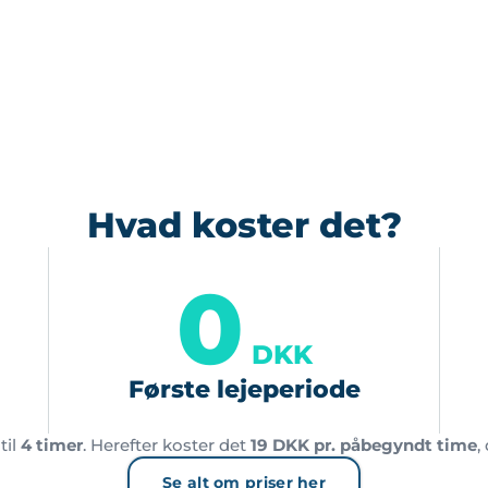
Hvad koster det?
0
DKK
Første lejeperiode
til
4 timer
. Herefter koster det
19 DKK pr. påbegyndt time
,
Se alt om priser her