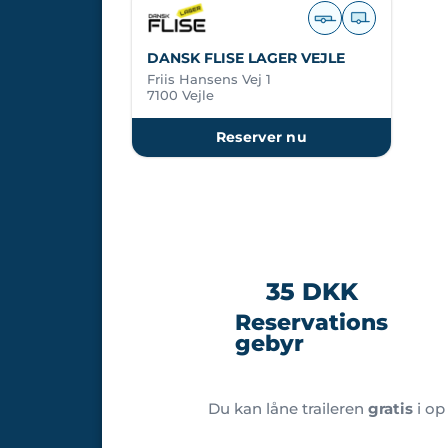
DANSK FLISE LAGER VEJLE
Friis Hansens Vej 1
7100 Vejle
Reserver nu
35 DKK
Reservations
gebyr
Du kan låne traileren
gratis
i op 