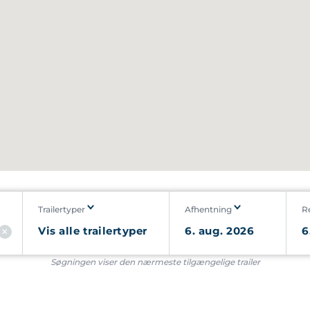
Trailertyper
Afhentning
R
Søgningen viser den nærmeste tilgængelige trailer