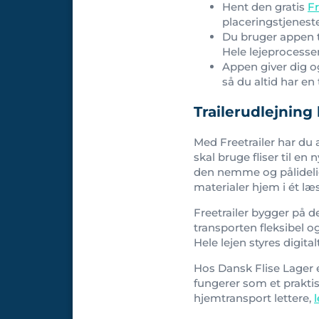
Hent den gratis
Fr
placeringstjenester
Du bruger appen ti
Hele lejeprocesse
Appen giver dig og
så du altid har en 
Trailerudlejnin
Med Freetrailer har du
skal bruge fliser til en 
den nemme og pålidelig
materialer hjem i ét læ
Freetrailer bygger på d
transporten fleksibel 
Hele lejen styres digit
Hos Dansk Flise Lager e
fungerer som et praktisk
hjemtransport lettere,
l