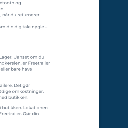
uetooth og
en.
, når du returnerer.
om din digitale nøgle –
e Lager. Uanset om du
indkørslen, er Freetrailer
eller bare have
ailere. Det gør
nødige omkostninger.
 med butikken.
 i butikken. Lokationen
reetrailer. Gør din