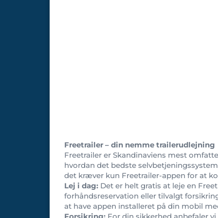
Freetrailer – din nemme trailerudlejning
Freetrailer er Skandinaviens mest omfatten
hvordan det bedste selvbetjeningssystem for
det kræver kun Freetrailer-appen for at 
Lej i dag:
Det er helt gratis at leje en Free
forhåndsreservation eller tilvalgt forsikrin
at have appen installeret på din mobil m
Forsikring:
For din sikkerhed anbefaler vi, 