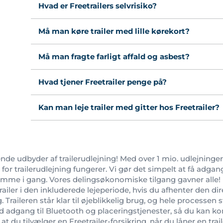
Hvad er Freetrailers selvrisiko?
Må man køre trailer med lille kørekort?
Må man fragte farligt affald og asbest?
Hvad tjener Freetrailer penge på?
Kan man leje trailer med gitter hos Freetrailer?
de udbyder af trailerudlejning! Med over 1 mio. udlejninger 
 trailerudlejning fungerer. Vi gør det simpelt at få adgang t
komme i gang. Vores delingsøkonomiske tilgang gavner alle!
trailer i den inkluderede lejeperiode, hvis du afhenter den di
g. Traileren står klar til øjeblikkelig brug, og hele processen
ed adgang til Bluetooth og placeringstjenester, så du ka
at du tilvælger en Freetrailer-forsikring, når du låner en trai