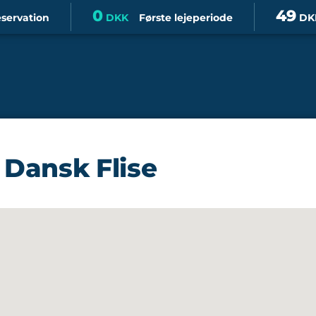
0
49
eservation
DKK
Første lejeperiode
DK
s Dansk Flise