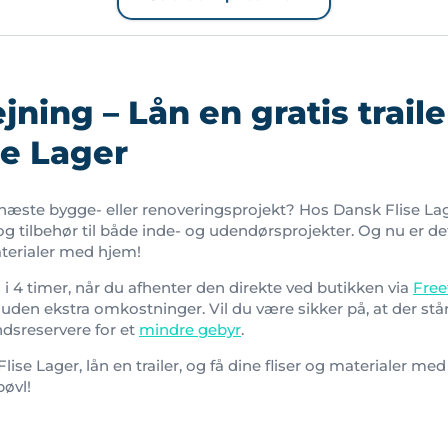
ejning – Lån en gratis trail
se Lager
 næste bygge- eller renoveringsprojekt? Hos Dansk Flise L
r og tilbehør til både inde- og udendørsprojekter. Og nu er d
terialer med hjem!
is i 4 timer, når du afhenter den direkte ved butikken via
Free
 uden ekstra omkostninger. Vil du være sikker på, at der står 
dsreservere for et
mindre gebyr
.
ise Lager, lån en trailer, og få dine fliser og materialer med
øvl!