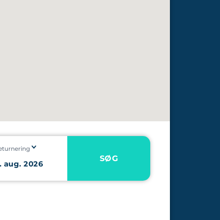
eturnering
SØG