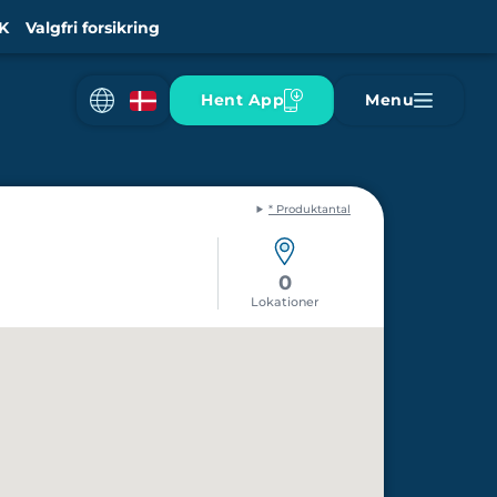
K
Valgfri forsikring
Hent App
Menu
* Produktantal
0
Lokationer