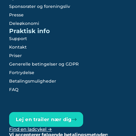
Sponsorater og foreningsliv
Presse
Deleøkonomi
Praktisk info
Support
Kontakt
Priser
Generelle betingelser og GDPR
Fortrydelse
Betalingsmuligheder
FAQ
Lej en trailer nær dig
Find en ladcykel →
Vi accepterer følgende betalingsmetoder: