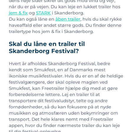
dens høje sider sikrer dit gods mod vind og vejr,
når du er på vejen. Du kan leje en lukket trailer hos
jem & fix
og
STARK
i Skanderborg.
Du kan også låne en
åben trailer
, hvis du skal rykke
haveaffald eller andet større gods. Du finder denne
trailertype hos jem & fix i Skanderborg.
Skal du låne en trailer til
Skanderborg Festival?
Hvert år afholdes Skanderborg Festival, bedre
kendt som Smukfest, en af Danmarks mest
ikoniske musikfestivaler. Hvis du er en af de heldige
festivalgængere, der skal opleve magien ved
Smukfest, kan Freetrailer hjælpe dig med at gøre
forberedelserne lettere. Lej en trailer til at
transportere dit festivaludstyr, telte og andre
fornødenheder, så du kan fokusere på at nyde
musikken og atmosfæren uden bekymringer om
transport. Det hele klares nemt med Freetrailer
appen, hvor du finder nærmeste trailer du kan leje
til din festival-oplevelse.