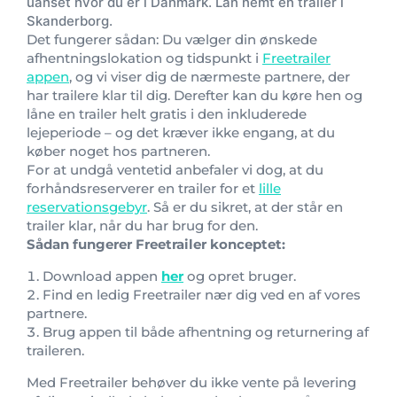
uanset hvor du er i Danmark. Lån nemt en trailer i
Skanderborg.
Det fungerer sådan: Du vælger din ønskede
afhentningslokation og tidspunkt i
Freetrailer
appen
, og vi viser dig de nærmeste partnere, der
har trailere klar til dig. Derefter kan du køre hen og
låne en trailer helt gratis i den inkluderede
lejeperiode – og det kræver ikke engang, at du
køber noget hos partneren.
For at undgå ventetid anbefaler vi dog, at du
forhåndsreserverer en trailer for et
lille
reservationsgebyr
. Så er du sikret, at der står en
trailer klar, når du har brug for den.
Sådan fungerer Freetrailer konceptet:
Download appen
her
og opret bruger.
Find en ledig Freetrailer nær dig ved en af vores
partnere.
Brug appen til både afhentning og returnering af
traileren.
Med Freetrailer behøver du ikke vente på levering