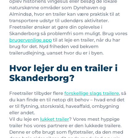
oplev historiens vingesus eller besøg de lokale
naturskønne områder som Dyrehaven og
Almindsø, hvor en trailer kan være praktisk til at
transportere udstyr til udendørs aktiviteter.
Freetrailer ønsker at gøre din oplevelse i
Skanderborg så problemfri som muligt. Brug vores
brugervenlige app
til at leje en trailer, når du har
brug for det. Nyd friheden ved bekvem
trailerudlejning, uanset hvor du er i byen.
Hvor lejer du en trailer i
Skanderborg?
Freetrailer tilbyder flere
forskellige slags trailere
, så
du kan finde en til netop dit behov – hvad end det
er til flytning, storskrald, haveaffald, ombygning
eller andet.
Vil du leje en
lukket trailer
? Vores mest hyppige
trailer hos vores partnere er den lukkede trailere.
Denne er ofte brugt som flyttetrailer, da den med