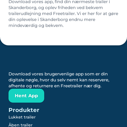
Download vores app, find din nærmeste trailer i
Skanderborg, og oplev friheden ved bekvem
trailerudlejning med Freetrailer. Vi er her for at gøre
din oplevelse i Skanderborg endnu mere
mindeværdig og bekvem.
Download vores brugervenlige app som er din
digitale nøgle, hvor du selv nemt kan reservere,
afhente og returnere en Freetrailer nær dig.
Hent App
Produkter
Lukket trailer
Åben trailer