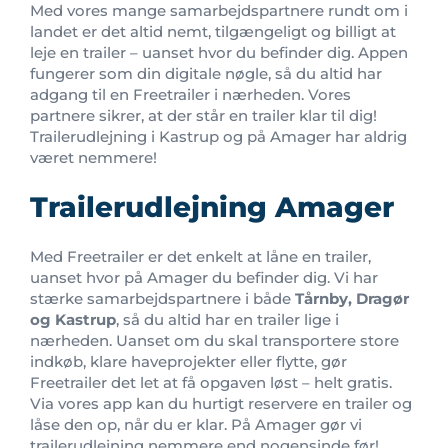
Med vores mange samarbejdspartnere rundt om i
landet er det altid nemt, tilgængeligt og billigt at
leje en trailer – uanset hvor du befinder dig. Appen
fungerer som din digitale nøgle, så du altid har
adgang til en Freetrailer i nærheden. Vores
partnere sikrer, at der står en trailer klar til dig!
Trailerudlejning i Kastrup og på Amager har aldrig
været nemmere!
Trailerudlejning Amager
Med Freetrailer er det enkelt at låne en trailer,
uanset hvor på Amager du befinder dig. Vi har
stærke samarbejdspartnere i både
Tårnby, Dragør
og Kastrup
, så du altid har en trailer lige i
nærheden. Uanset om du skal transportere store
indkøb, klare haveprojekter eller flytte, gør
Freetrailer det let at få opgaven løst – helt gratis.
Via vores app kan du hurtigt reservere en trailer og
låse den op, når du er klar. På Amager gør vi
trailerudlejning nemmere end nogensinde før!