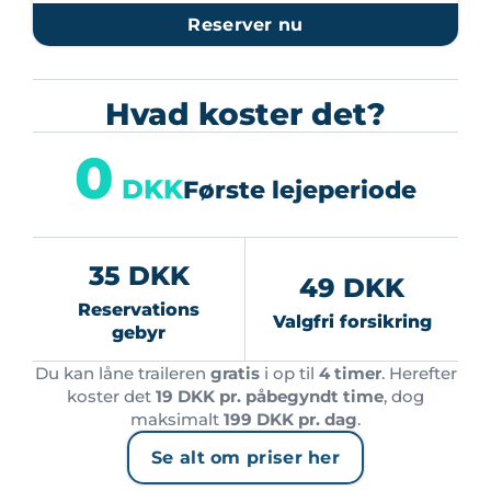
Reserver nu
Hvad koster det?
0
DKK
Første lejeperiode
35 DKK
49 DKK
Reservations
Valgfri forsikring
gebyr
Du kan låne traileren
gratis
i op til
4 timer
. Herefter
koster det
19 DKK pr. påbegyndt time
, dog
maksimalt
199 DKK pr. dag
.
Se alt om priser her