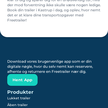
der mod forventning ikke skulle være nogen ledige.
Book din trailer i Kastrup i dag, og oplev, hvor nemt
det er at klare dine transportopgaver med
Freetrailer!
Download vores brugervenlige app som er din
digitale nøgle, hvor du selv nemt kan reservere,
afhente og returnere en Freetrailer nær dig.
Hent App
Produkter
Lukket trailer
Åben trailer