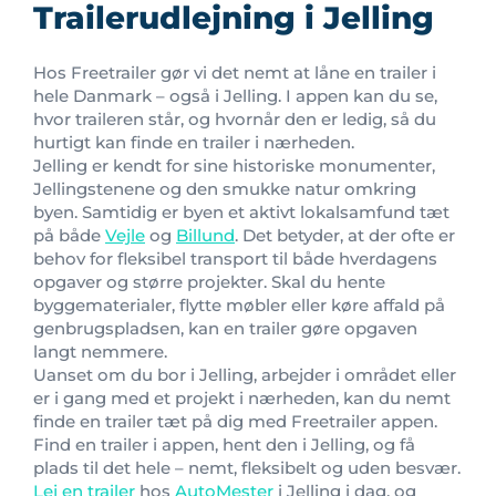
Trailerudlejning i Jelling
Hos Freetrailer gør vi det nemt at låne en trailer i
hele Danmark – også i Jelling. I appen kan du se,
hvor traileren står, og hvornår den er ledig, så du
hurtigt kan finde en trailer i nærheden.
Jelling er kendt for sine historiske monumenter,
Jellingstenene og den smukke natur omkring
byen. Samtidig er byen et aktivt lokalsamfund tæt
på både
Vejle
og
Billund
. Det betyder, at der ofte er
behov for fleksibel transport til både hverdagens
opgaver og større projekter. Skal du hente
byggematerialer, flytte møbler eller køre affald på
genbrugspladsen, kan en trailer gøre opgaven
langt nemmere.
Uanset om du bor i Jelling, arbejder i området eller
er i gang med et projekt i nærheden, kan du nemt
finde en trailer tæt på dig med Freetrailer appen.
Find en trailer i appen, hent den i Jelling, og få
plads til det hele – nemt, fleksibelt og uden besvær.
Lej en trailer
hos
AutoMester
i Jelling i dag, og