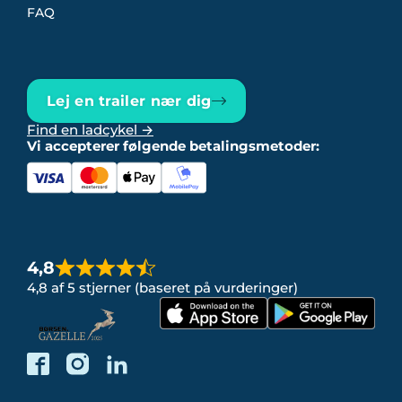
FAQ
Lej en trailer nær dig
Find en ladcykel →
Vi accepterer følgende betalingsmetoder:
4,8
4,8 af 5 stjerner (baseret på vurderinger)