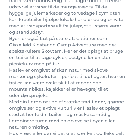
trailer være uundværlig til at fragte borde, bænke,
udstyr eller varer til de mange events. Til de
hyggelige julemarkeder og torvedage i bymidten
kan Freetrailer hjælpe lokale handlende og private
med at transportere alt fra julepynt til større varer
og standudstyr.
Byen er også tæt på store attraktioner som
Gisselfeld Kloster og Camp Adventure med det
spektakulære Skovtårn. Her er det oplagt at bruge
en trailer til at tage cykler, udstyr eller en stor
picnickurv med på tur.
Haslev er omgivet af skøn natur med skove,
marker og cykelruter – perfekt til udflugter, hvor en
trailer kan være praktisk til at medbringe
mountainbikes, kajakker eller havegrej til et
udendørsprojekt.
Med sin kombination af stærke traditioner, grønne
omgivelser og aktive kulturliv er Haslev et oplagt
sted at hente din trailer – og måske samtidig
kombinere turen med en oplevelse i byen eller
naturen omkring.
Hos Freetrailer gør vi det gratis, enkelt og fleksibelt