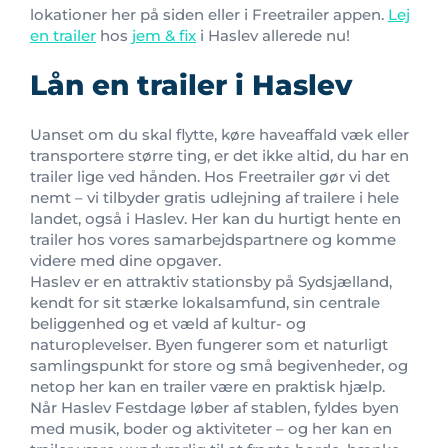
lokationer her på siden eller i Freetrailer appen.
Lej
en trailer
hos
jem & fix
i Haslev allerede nu!
Lån en trailer i Haslev
Uanset om du skal flytte, køre haveaffald væk eller
transportere større ting, er det ikke altid, du har en
trailer lige ved hånden. Hos Freetrailer gør vi det
nemt – vi tilbyder gratis udlejning af trailere i hele
landet, også i Haslev. Her kan du hurtigt hente en
trailer hos vores samarbejdspartnere og komme
videre med dine opgaver.
Haslev er en attraktiv stationsby på Sydsjælland,
kendt for sit stærke lokalsamfund, sin centrale
beliggenhed og et væld af kultur- og
naturoplevelser. Byen fungerer som et naturligt
samlingspunkt for store og små begivenheder, og
netop her kan en trailer være en praktisk hjælp.
Når Haslev Festdage løber af stablen, fyldes byen
med musik, boder og aktiviteter – og her kan en