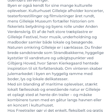
udendørs serveringer.
Byen er også kendt for sine mange kulturelle
oplevelser. Kulturhuset Gilleleje afholder koncerter,
teaterforestillinger og filmvisninger året rundt,
mens Gilleleje Museum fortæller historien om
fiskeriets betydning og byens rolle under Anden
Verdenskrig. Et af de helt store trækplastre er
Gilleleje Festival, hvor musik, underholdning og
madboder samler både lokale og besøgende.
Naturen omkring Gilleleje er i særklasse. Du finder
brede sandstrande som Strandbakkerne, hyggelige
kyststier til vandreture og udsigtspunkter ved
Gilbjerg Hoved, hvor Søren Kierkegaard hentede
inspiration til sit forfatterskab. Om vinteren skaber
julemarkedet i byen en hyggelig ramme med
boder, lys og lokale delikatesser.
Med sin blanding af maritime oplevelser, stærkt
lokalt fællesskab og enestående natur er Gilleleje
et oplagt sted at hente din trailer – og måske
kombinere turen med en gåtur langs havnen eller
en koncert i kulturhuset.
Hos Freetrailer gør vi det enkelt, fleksibelt og gratis