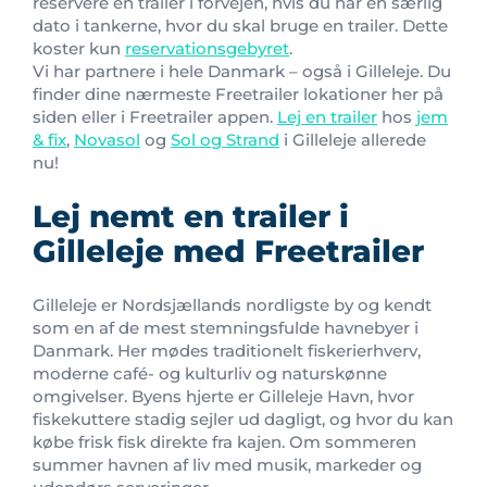
reservere en trailer i forvejen, hvis du har en særlig
dato i tankerne, hvor du skal bruge en trailer. Dette
koster kun
reservationsgebyret
.
Vi har partnere i hele Danmark – også i Gilleleje. Du
finder dine nærmeste Freetrailer lokationer her på
siden eller i Freetrailer appen.
Lej en trailer
hos
jem
& fix
,
Novasol
og
Sol og Strand
i Gilleleje allerede
nu!
Lej nemt en trailer i
Gilleleje med Freetrailer
Gilleleje er Nordsjællands nordligste by og kendt
som en af de mest stemningsfulde havnebyer i
Danmark. Her mødes traditionelt fiskerierhverv,
moderne café- og kulturliv og naturskønne
omgivelser. Byens hjerte er Gilleleje Havn, hvor
fiskekuttere stadig sejler ud dagligt, og hvor du kan
købe frisk fisk direkte fra kajen. Om sommeren
summer havnen af liv med musik, markeder og