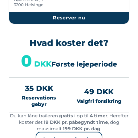
3200 Helsinge
Reserver nu
Hvad koster det?
0
DKK
Første lejeperiode
35 DKK
49 DKK
Reservations
Valgfri forsikring
gebyr
Du kan låne traileren
gratis
i op til
4 timer
. Herefter
koster det
19 DKK pr. påbegyndt time
, dog
maksimalt
199 DKK pr. dag
.