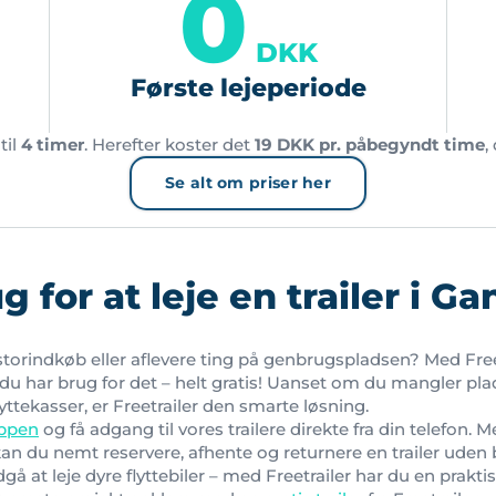
0
DKK
Første lejeperiode
til
4 timer
. Herefter koster det
19 DKK pr. påbegyndt time
,
Se alt om priser her
g for at leje en trailer i G
t storindkøb eller aflevere ting på genbrugspladsen? Med Fre
år du har brug for det – helt gratis! Uanset om du mangler pla
yttekasser, er Freetrailer den smarte løsning.
appen
og få adgang til vores trailere direkte fra din telefon. M
an du nemt reservere, afhente og returnere en trailer uden
 at leje dyre flyttebiler – med Freetrailer har du en praktis