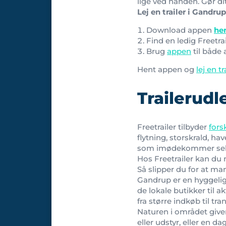
lige ved hånden. Gør d
Lej en trailer i Gandrup
Download appen
he
Find en ledig Freetra
Brug
appen
til både 
Hent appen og
lej en tr
Trailerudl
Freetrailer tilbyder
fors
flytning, storskrald, hav
som imødekommer selv
Hos Freetrailer kan du
Så slipper du for at ma
Gandrup er en hyggelig
de lokale butikker til ak
fra større indkøb til tr
Naturen i området giver
eller udstyr, eller en d