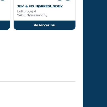
JEM & FIX NØRRESUNDBY
Loftbrovej 4
9400 Nørresundby
Reserver nu