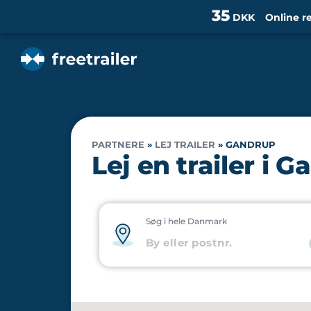
35
DKK
Online r
PARTNERE
»
LEJ TRAILER
»
GANDRUP
Lej en trailer i 
Søg i hele Danmark