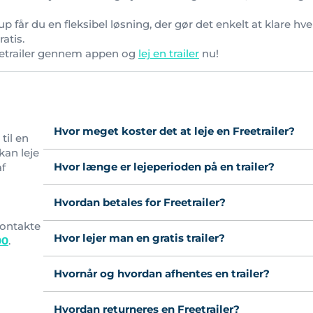
p får du en fleksibel løsning, der gør det enkelt at klare hv
atis.
etrailer gennem appen og
lej en trailer
nu!
Hvor meget koster det at leje en Freetrailer?
til en
kan leje
Hvor længe er lejeperioden på en trailer?
af
l
Hvordan betales for Freetrailer?
ontakte
Hvor lejer man en gratis trailer?
00
.
Hvornår og hvordan afhentes en trailer?
Hvordan returneres en Freetrailer?