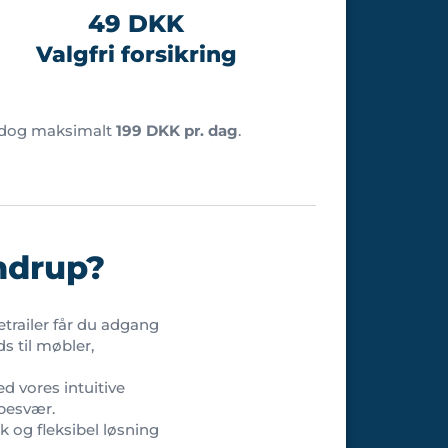
49 DKK
Valgfri forsikring
 dog maksimalt
199 DKK pr. dag
.
andrup?
etrailer får du adgang
ds til møbler,
ed vores intuitive
 besvær.
k og fleksibel løsning