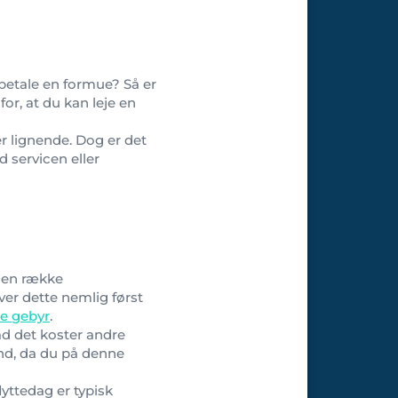
 betale en formue? Så er
for, at du kan leje en
er lignende. Dog er det
 servicen eller
r en række
æver dette nemlig først
e gebyr
.
ad det koster andre
ånd, da du på denne
lyttedag er typisk