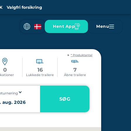
K
Valgfri forsikring
Hent App
Menu
* Produktantal
0
16
7
kationer
Lukkede trailere
Åbne trailere
eturnering
SØG