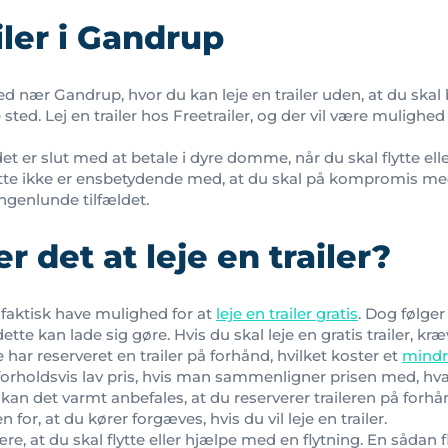
iler i Gandrup
sted nær Gandrup, hvor du kan leje en trailer uden, at du skal
sted. Lej en trailer hos Freetrailer, og der vil være mulighed 
det er slut med at betale i dyre domme, når du skal flytte ell
dette ikke er ensbetydende med, at du skal på kompromis med
 ingenlunde tilfældet.
r det at leje en trailer?
 faktisk have mulighed for at
leje en trailer gratis
. Dog følge
ette kan lade sig gøre. Hvis du skal leje en gratis trailer, kr
har reserveret en trailer på forhånd, hvilket koster et
mindr
forholdsvis lav pris, hvis man sammenligner prisen med, hv
kan det varmt anbefales, at du reserverer traileren på forh
for, at du kører forgæves, hvis du vil leje en trailer.
e, at du skal flytte eller hjælpe med en flytning. En sådan f