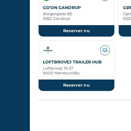
GO'ON GANDRUP
GØR
Borgergade 80
Gørt
9362 Gandrup
932
Reserver nu
LOFTBROVEJ TRAILER HUB
Loftbrovej 19-27
9400 Nørresundby
Reserver nu