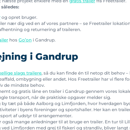
it næste projekt enklere med en
gratis trailer
fra Freetrailer.
 således:
r
og opret bruger.
iler nær dig ved en af vores partnere – se Freetrailer lokatio
afhentning og returnering af traileren.
ailer
hos
Go’on
i Gandrup.
ejning i Gandrup
kellige slags trailere
, så du kan finde én til netop dit behov –
eaffald, ombygning eller andet. Hos Freetrailer har vi flere for
 de mindste behov.
 nemt og gratis låne en trailer i Gandrup gennem vores loka
ngle transport, når de praktiske opgaver melder sig.
 by tæt på både Aalborg og Limfjorden, hvor hverdagen byder
tiviteter i byens foreninger og sportshaller. Her kan en traile
ansport af udstyr til arrangementer.
 også mange anledninger til at bruge en trailer. En tur til L
ag ved Limfjorden med grej til fiskeri og strandliv, bliver l