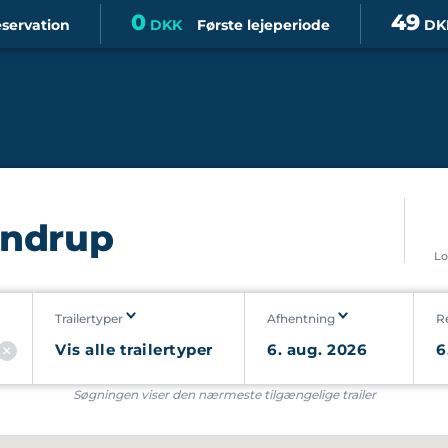
0
49
eservation
DKK
Første lejeperiode
DK
Gandrup
Lo
Trailertyper
Afhentning
R
Søgningen viser den nærmeste tilgængelige trailer