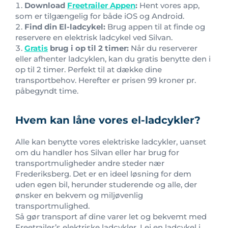
Download
Freetrailer Appen
:
Hent vores app,
som er tilgængelig for både iOS og Android.
Find din El-ladcykel:
Brug appen til at finde og
reservere en elektrisk ladcykel ved Silvan.
Gratis
brug i op til 2 timer:
Når du reserverer
eller afhenter ladcyklen, kan du gratis benytte den i
op til 2 timer. Perfekt til at dække dine
transportbehov. Herefter er prisen 99 kroner pr.
påbegyndt time.
Hvem kan låne vores el-ladcykler?
Alle kan benytte vores elektriske ladcykler, uanset
om du handler hos Silvan eller har brug for
transportmuligheder andre steder nær
Frederiksberg. Det er en ideel løsning for dem
uden egen bil, herunder studerende og alle, der
ønsker en bekvem og miljøvenlig
transportmulighed.
Så gør transport af dine varer let og bekvemt med
Freetrailer’s elektriske ladcykler. Lej en ladcykel i