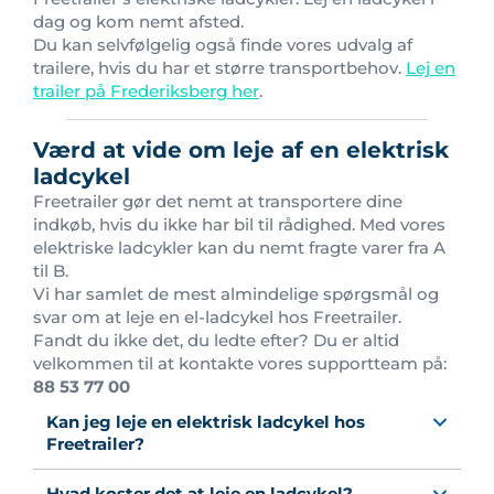
dag og kom nemt afsted.
Du kan selvfølgelig også finde vores udvalg af
trailere, hvis du har et større transportbehov.
Lej en
trailer på Frederiksberg her
.
Værd at vide om leje af en elektrisk
ladcykel
Freetrailer gør det nemt at transportere dine
indkøb, hvis du ikke har bil til rådighed. Med vores
elektriske ladcykler kan du nemt fragte varer fra A
til B.
Vi har samlet de mest almindelige spørgsmål og
svar om at leje en el-ladcykel hos Freetrailer.
Fandt du ikke det, du ledte efter? Du er altid
velkommen til at kontakte vores supportteam på:
88 53 77 00
Kan jeg leje en elektrisk ladcykel hos
Freetrailer?
Hvad koster det at leje en ladcykel?