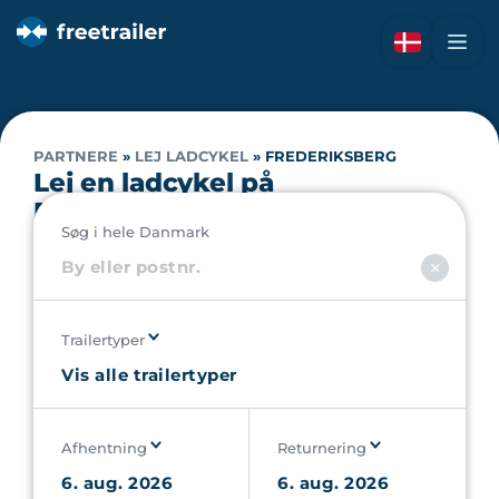
PARTNERE
»
LEJ LADCYKEL
»
FREDERIKSBERG
Lej en ladcykel på
Frederiksberg
Søg i hele Danmark
Trailertyper
Afhentning
Returnering