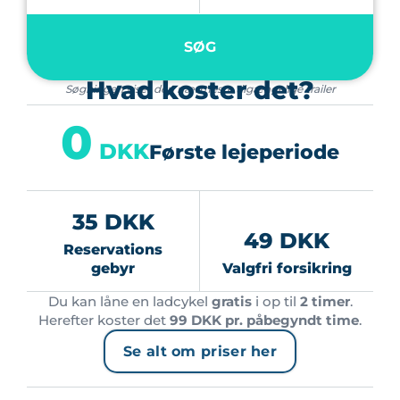
SØG
Hvad koster det?
Søgningen viser den nærmeste tilgængelige trailer
0
DKK
Første lejeperiode
35 DKK
49 DKK
Reservations
gebyr
Valgfri forsikring
Du kan låne en ladcykel
gratis
i op til
2 timer
.
Herefter koster det
99 DKK pr. påbegyndt time
.
Se alt om priser her