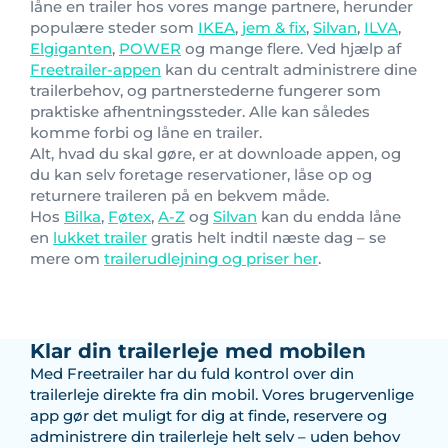
låne en trailer hos vores mange partnere, herunder
populære steder som
IKEA
,
jem & fix
,
Silvan
,
ILVA
,
Elgiganten
,
POWER
og mange flere. Ved hjælp af
Freetrailer-appen
kan du centralt administrere dine
trailerbehov, og partnerstederne fungerer som
praktiske afhentningssteder. Alle kan således
komme forbi og låne en trailer.
Alt, hvad du skal gøre, er at downloade appen, og
du kan selv foretage reservationer, låse op og
returnere traileren på en bekvem måde.
Hos
Bilka
,
Føtex
,
A-Z
og
Silvan
kan du endda låne
en
lukket trailer
gratis helt indtil næste dag – se
mere om
trailerudlejning og priser her
.
Klar din trailerleje med mobilen
Med Freetrailer har du fuld kontrol over din
trailerleje direkte fra din mobil. Vores brugervenlige
app gør det muligt for dig at finde, reservere og
administrere din trailerleje helt selv – uden behov