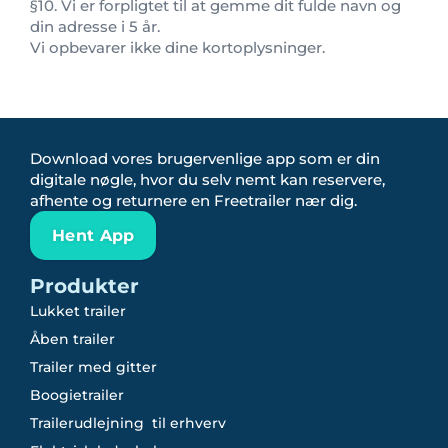
§10. Vi er forpligtet til at gemme dit fulde navn og
din adresse i 5 år.
Vi opbevarer ikke dine kortoplysninger.
Download vores brugervenlige app som er din
digitale nøgle, hvor du selv nemt kan reservere,
afhente og returnere en Freetrailer nær dig.
Hent App
Produkter
Lukket trailer
Åben trailer
Trailer med gitter
Boogietrailer
Trailerudlejning til erhverv