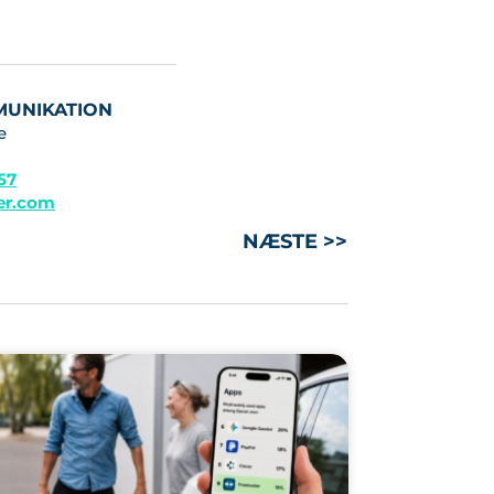
MUNIKATION
e
 57
ler.com
NÆSTE >>