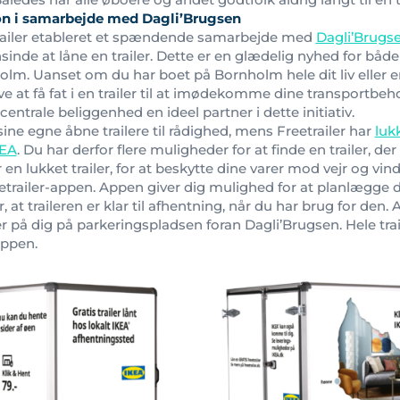
on i samarbejde med Dagli’Brugsen
railer etableret et spændende samarbejde med
Dagli’Brugs
de at låne en trailer. Dette er en glædelig nyhed for både
m. Uanset om du har boet på Bornholm hele dit liv eller er 
 at få fat i en trailer til at imødekomme dine transportbeho
ntrale beliggenhed en ideel partner i dette initiativ.
sine egne åbne trailere til rådighed, mens Freetrailer har
luk
EA
. Du har derfor flere muligheder for at finde en trailer, der
 en lukket trailer, for at beskytte dine varer mod vejr og vi
eetrailer-appen. Appen giver dig mulighed for at planlægge 
er, at traileren er klar til afhentning, når du har brug for den
ter på dig på parkeringspladsen foran Dagli’Brugsen. Hele tra
appen.