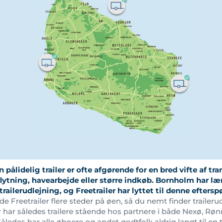
 pålidelig trailer er ofte afgørende for en bred vifte af t
lytning, havearbejde eller større indkøb. Bornholm har læ
railerudlejning, og Freetrailer har lyttet til denne eftersp
e Freetrailer flere steder på øen, så du nemt finder traileru
 har således trailere stående hos partnere i både Nexø, Røn
ledes har alle øboere og andet godtfolk aldrig langt til en tr