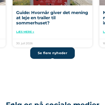
Guide: Hvornår giver det mening
at leje en trailer til
sommerhuset?
i
LÆS MERE »
L
30. juli 2026
1
Se flere nyheder
Følg os på sociale medier