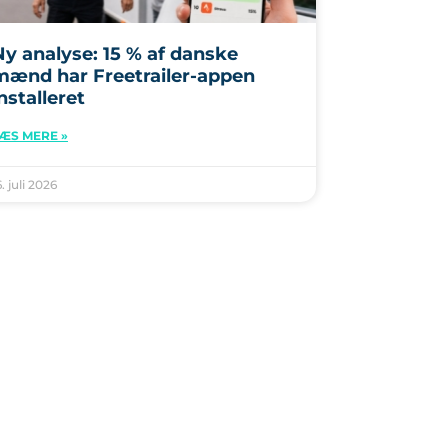
Ny analyse: 15 % af danske
mænd har Freetrailer-appen
nstalleret
ÆS MERE »
6. juli 2026