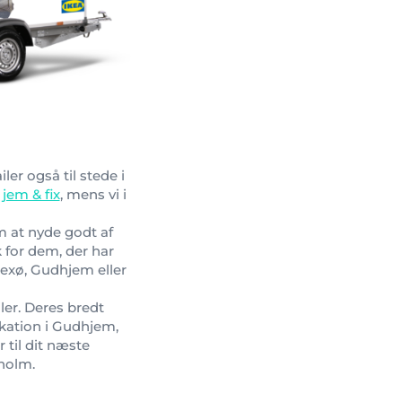
ler også til stede i
g
jem & fix
, mens vi i
m at nyde godt af
k for dem, der har
 Nexø, Gudhjem eller
ler. Deres bredt
kation i Gudhjem,
 til dit næste
nholm.