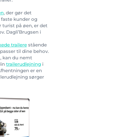
en
, der gør det
 faste kunder og
turist på øen, er det
v. Dagli’Brugsen i
kede trailere
stående
 passer til dine behov.
nd, kan du nemt
din
trailerudlejning
i
. Afhentningen er en
ilerudlejning sørger