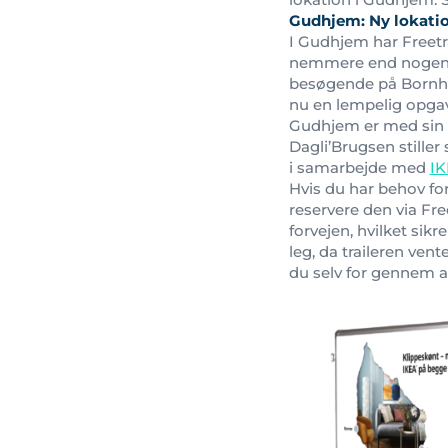
Gudhjem: Ny lokati
I Gudhjem har Freet
nemmere end nogensin
besøgende på Bornhol
nu en lempelig opgave
Gudhjem er med sin ce
Dagli’Brugsen stiller 
i samarbejde med
IK
Hvis du har behov for
reservere den via Fr
forvejen, hvilket sikr
leg, da traileren ven
du selv for gennem 