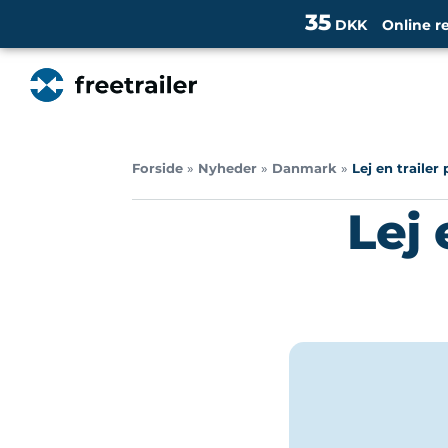
35
DKK
Online r
Forside
»
Nyheder
»
Danmark
»
Lej en traile
Lej 