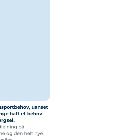
ransportbehov, uanset
nge haft et behov
ørgsel.
dlejning på
ne og den helt nye
ailer.