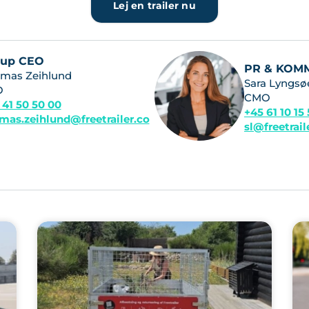
Lej en trailer nu
oup CEO
PR & KOM
mas Zeihlund
Sara Lyngsø
O
CMO
 41 50 50 00
+45 61 10 15
mas.zeihlund@freetrailer.co
sl@freetrai