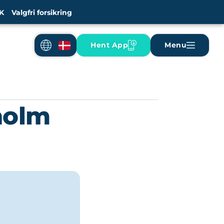
K
Valgfri forsikring
Hent App
Menu
nholm