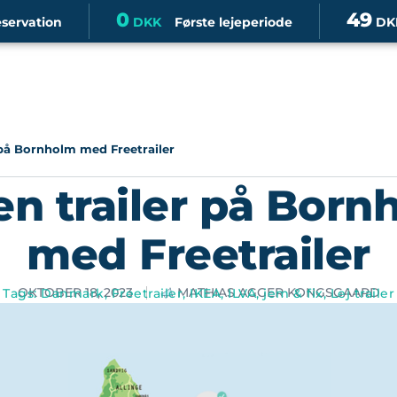
0
49
eservation
DKK
Første lejeperiode
DK
r på Bornholm med Freetrailer
en trailer på Bor
med Freetrailer
OKTOBER 18, 2023
MATHIAS AGGER KONGSGAARD
Tags:
Danmark
,
Freetrailer
,
IKEA
,
ILVA
,
jem & fix
,
Lej trailer