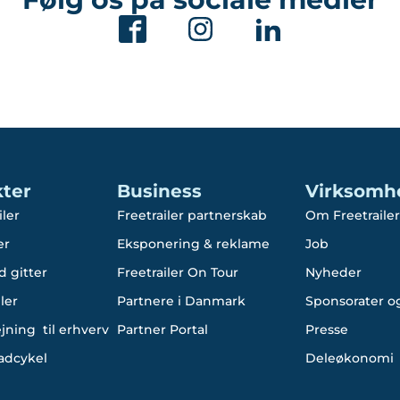
ter
Business
Virksomh
iler
Freetrailer partnerskab
Om Freetrailer
er
Eksponering & reklame
Job
d gitter
Freetrailer On Tour
Nyheder
ler
Partnere i Danmark
Sponsorater og
ejning til erhverv
Partner Portal
Presse
ladcykel
Deleøkonomi