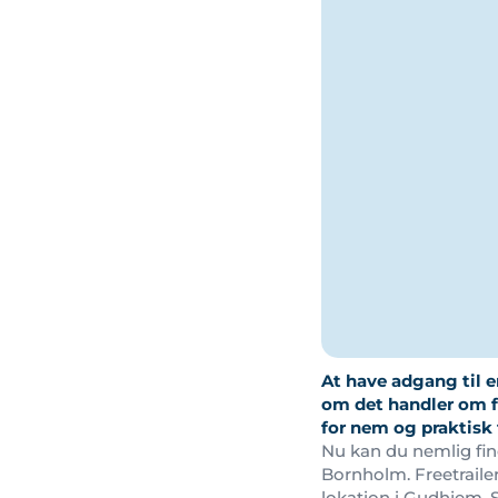
At have adgang til en
om det handler om f
for nem og praktisk t
Nu kan du nemlig find
Bornholm. Freetrailer
lokation i Gudhjem. Så