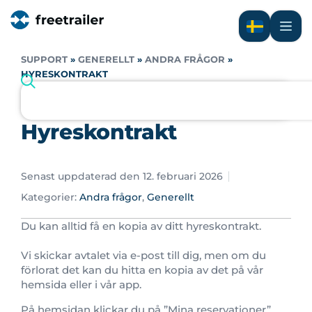
SUPPORT
»
GENERELLT
»
ANDRA FRÅGOR
»
HYRESKONTRAKT
Hyreskontrakt
Senast uppdaterad den 12. februari 2026
Kategorier:
Andra frågor
,
Generellt
Du kan alltid få en kopia av ditt hyreskontrakt.
Vi skickar avtalet via e-post till dig, men om du
förlorat det kan du hitta en kopia av det på vår
hemsida eller i vår app.
På hemsidan klickar du på ”Mina reservationer”