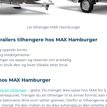
Lei tilhenger MAX Hamburger
railers tilhengere hos
MAX Hamburger
g opprett konto
og stedstjenester
henger via appen og reserver om ønskelig
 bruk den og lever tilbake etter bruk
r hos MAX Hamburger
eie en tilhenger
– gratis. Du trenger ikke spise hos MAX for å
entepunkt. Trenger du en tilhenger til et annet formål, ka
re behovene dine som setter grenser. Derfor er tilhengerne al
 stengt. På den måten er du ikke avhengig av den enkelte bu