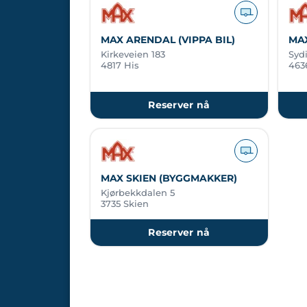
MAX ARENDAL (VIPPA BIL)
MA
Kirkeveien 183
Syd
4817 His
463
Reserver nå
MAX SKIEN (BYGGMAKKER)
Kjørbekkdalen 5
3735 Skien
Reserver nå