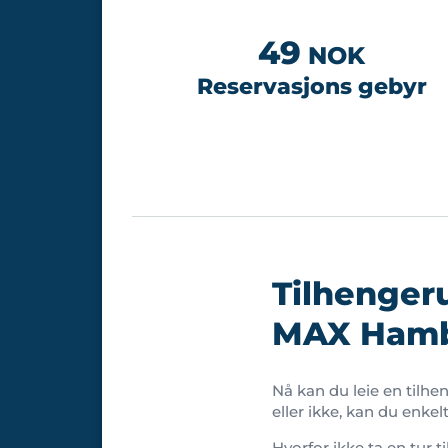
49
NOK
Reservasjons gebyr
Tilhengeru
MAX Hamb
Nå kan du leie en tilh
eller ikke, kan du enkel
Hvorfor ikke ta en tur 