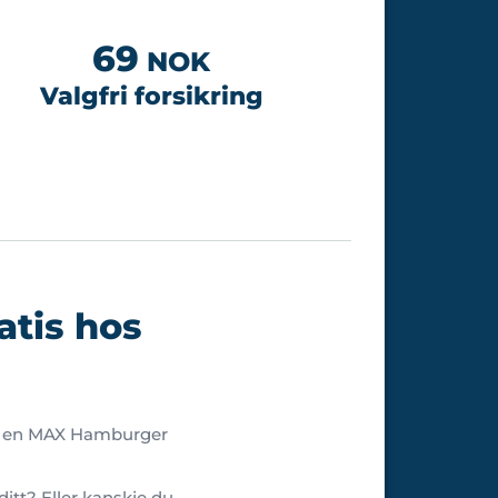
69
NOK
Valgfri forsikring
atis hos
ha en MAX Hamburger
itt? Eller kanskje du