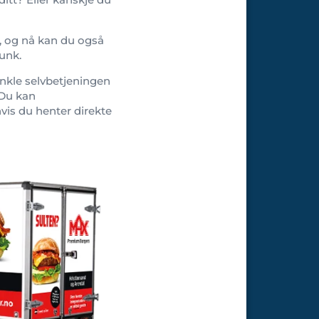
å, og nå kan du også
lunk.
enkle selvbetjeningen
. Du kan
hvis du henter direkte