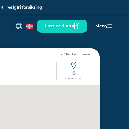
K
Valgfri forsikring
Last ned app
Meny
* Produktnummer
0
Lokasjoner