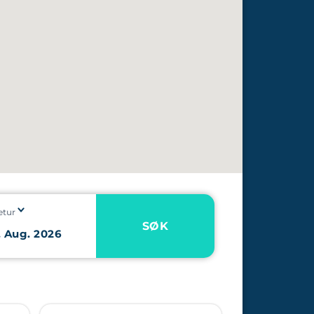
etur
SØK