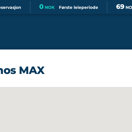
0
69
eservasjon
NOK
Første leieperiode
NO
 hos MAX