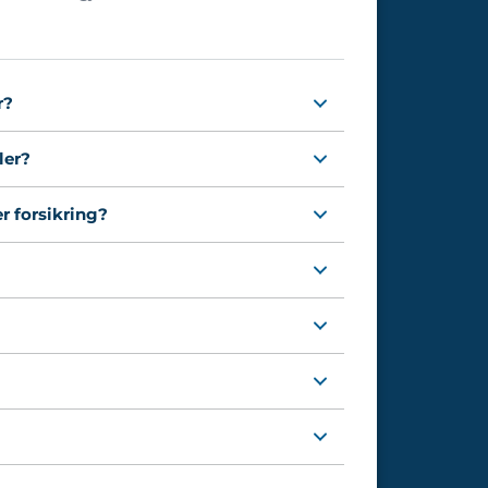
r?
ler?
er forsikring?