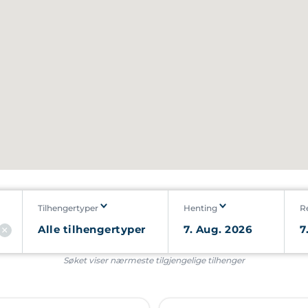
Tilhengertyper
Henting
R
Søket viser nærmeste tilgjengelige tilhenger