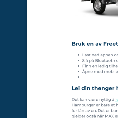
Bruk en av Freet
Last ned appen o
Slå på Bluetooth 
Finn en ledig til
Åpne med mobilen,
Lei din thenge
Det kan være nyttig å
l
Hamburger er bare et h
for lån av en. Det er ba
gjelder også når MAX er