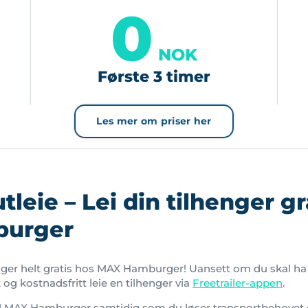
0
NOK
Første 3 timer
Les mer om priser her
tleie – Lei din tilhenger gr
urger
enger helt gratis hos MAX Hamburger! Uansett om du skal 
t og kostnadsfritt leie en tilhenger via
Freetrailer-appen
.
til MAX Hamburger samtidig som du løser transportbehovet d