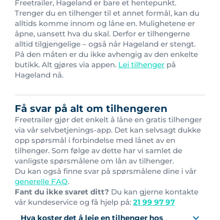
Freetrailer, Hageland er bare et hentepunkt.
Trenger du en tilhenger til et annet formål, kan du
alltids komme innom og låne en. Mulighetene er
åpne, uansett hva du skal. Derfor er tilhengerne
alltid tilgjengelige – også når Hageland er stengt.
På den måten er du ikke avhengig av den enkelte
butikk. Alt gjøres via appen.
Lei tilhenger
på
Hageland nå.
Få svar på alt om tilhengeren
Freetrailer gjør det enkelt å låne en gratis tilhenger
via vår selvbetjenings-app. Det kan selvsagt dukke
opp spørsmål i forbindelse med lånet av en
tilhenger. Som følge av dette har vi samlet de
vanligste spørsmålene om lån av tilhenger.
Du kan også finne svar på spørsmålene dine i vår
generelle FAQ
.
Fant du ikke svaret ditt?
Du kan gjerne kontakte
vår kundeservice og få hjelp på:
21 99 97 97
Hva koster det å leie en tilhenger hos