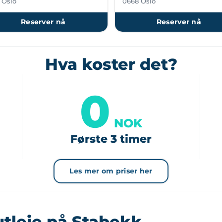
 Oslo
0668 Oslo
Reserver nå
Reserver nå
Hva koster det?
0
NOK
Første 3 timer
Les mer om priser her
utleie på Stabekk