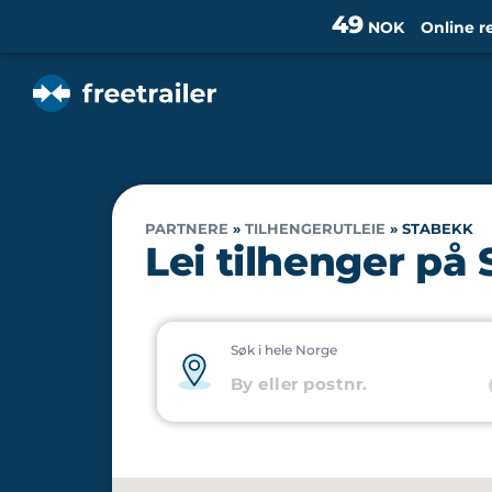
49
NOK
Online r
PARTNERE
»
TILHENGERUTLEIE
»
STABEKK
Lei tilhenger på
Søk i hele Norge