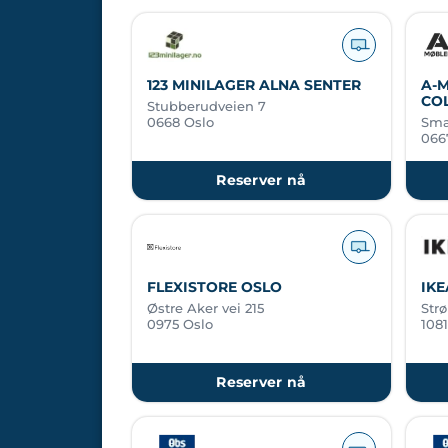
123 MINILAGER ALNA SENTER
A-M
COL
Stubberudveien 7
0668 Oslo
Sma
066
Reserver nå
FLEXISTORE OSLO
IKE
Østre Aker vei 215
Str
0975 Oslo
1081
Reserver nå