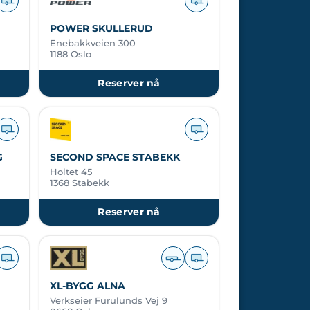
POWER SKULLERUD
Enebakkveien 300
1188 Oslo
Reserver nå
G
SECOND SPACE STABEKK
Holtet 45
1368 Stabekk
Reserver nå
XL-BYGG ALNA
Verkseier Furulunds Vej 9