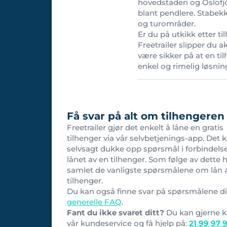
hovedstaden og Oslofjo
blant pendlere. Stabekk
og turområder.
Er du på utkikk etter ti
Freetrailer slipper du a
være sikker på at en ti
enkel og rimelig løsnin
Få svar på alt om tilhengeren
Freetrailer gjør det enkelt å låne en gratis
tilhenger via vår selvbetjenings-app. Det 
selvsagt dukke opp spørsmål i forbindel
lånet av en tilhenger. Som følge av dette h
samlet de vanligste spørsmålene om lån 
tilhenger.
Du kan også finne svar på spørsmålene di
generelle FAQ
.
Fant du ikke svaret ditt?
Du kan gjerne 
vår kundeservice og få hjelp på:
21 99 97 