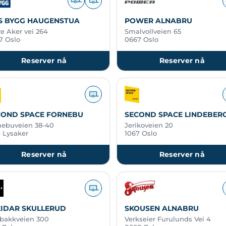
S BYGG HAUGENSTUA
POWER ALNABRU
e Aker vei 264
Smalvollveien 65
7 Oslo
0667 Oslo
Reserver nå
Reserver nå
COND SPACE FORNEBU
SECOND SPACE LINDEBER
nebuveien 38-40
Jerikoveien 20
4 Lysaker
1067 Oslo
Reserver nå
Reserver nå
EIDAR SKULLERUD
SKOUSEN ALNABRU
bakkveien 300
Verkseier Furulunds Vei 4