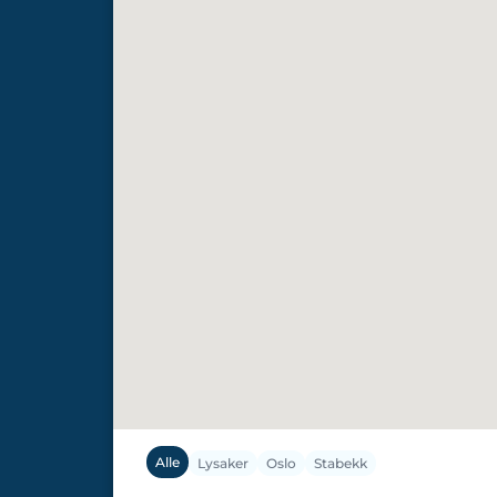
Alle
Lysaker
Oslo
Stabekk