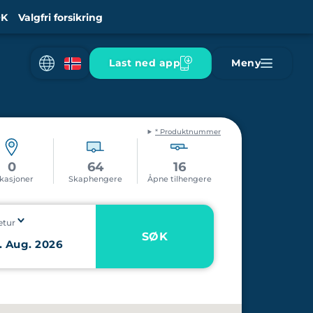
K
Valgfri forsikring
Last ned app
Meny
* Produktnummer
0
64
16
kasjoner
Skaphengere
Åpne tilhengere
etur
SØK