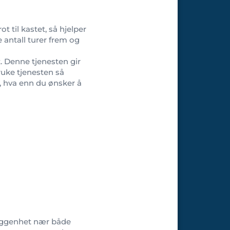
 til kastet, så hjelper
 antall turer frem og
t. Denne tjenesten gir
ruke tjenesten så
, hva enn du ønsker å
eliggenhet nær både