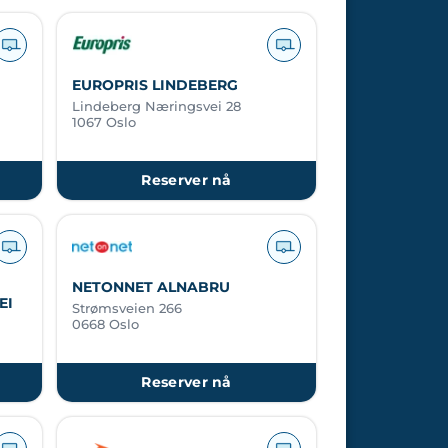
EUROPRIS LINDEBERG
Lindeberg Næringsvei 28
1067 Oslo
Reserver nå
NETONNET ALNABRU
EI
Strømsveien 266
0668 Oslo
Reserver nå