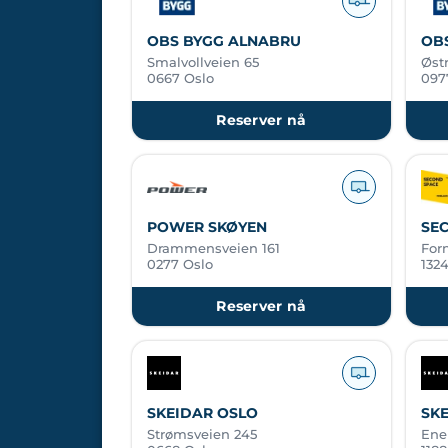
OBS BYGG ALNABRU
OB
Smalvollveien 65
Østr
0667 Oslo
097
Reserver nå
POWER SKØYEN
SE
Drammensveien 161
For
0277 Oslo
132
Reserver nå
SKEIDAR OSLO
SK
Strømsveien 245
Ene