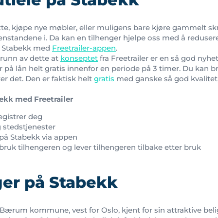
te, kjøpe nye møbler, eller muligens bare kjøre gammelt skrot
jenstandene i. Da kan en tilhenger hjelpe oss med å redusere
på Stabekk med
Freetrailer-appen
.
runn av dette at
konseptet
fra Freetrailer er en så god nyhe
 på lån helt gratis innenfor en periode på 3 timer. Du kan b
 det. Den er faktisk helt
gratis
med ganske så god kvalitet
ekk med Freetrailer
egistrer deg
 stedstjenester
 på Stabekk via appen
uk tilhengeren og lever tilhengeren tilbake etter bruk
ger på Stabekk
i Bærum kommune, vest for Oslo, kjent for sin attraktive b