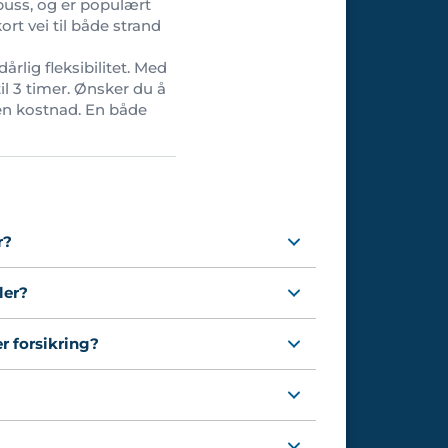
buss, og er populært
rt vei til både strand
årlig fleksibilitet. Med
til 3 timer. Ønsker du å
iten kostnad. En både
r?
ler?
er forsikring?