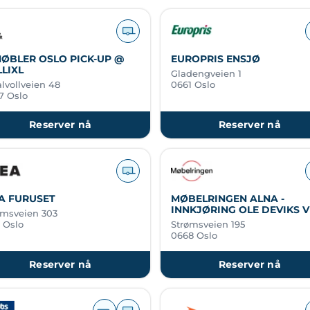
ØBLER OSLO PICK-UP @
EUROPRIS ENSJØ
LIXL
Gladengveien 1
lvollveien 48
0661 Oslo
7 Oslo
Reserver nå
Reserver nå
A FURUSET
MØBELRINGEN ALNA -
INNKJØRING OLE DEVIKS V
ømsveien 303
 Oslo
Strømsveien 195
0668 Oslo
Reserver nå
Reserver nå