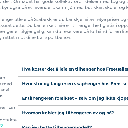
rden. Området har gode kollektivforbindelser med tog og 
 byr også på et levende lokalmiljø med butikker, skoler og ko
lhengerutleie på Stabekk, er du kanskje lei av høye priser og d
kkurat dette. Du kan enkelt leie en tilhenger helt gratis i opp
lhenger er tilgjengelig, kan du reservere på forhånd for en l
g rettet mot dine transportbehov.
Hva koster det å leie en tilhenger hos Freetraile
kan
Hvor stor og lang er en skaphenger hos Freetrai
se med
ar vi
av
Er tilhengeren forsikret – selv om jeg ikke kjøp
ne i vår
Hvordan kobler jeg tilhengeren av og på?
kontakte
97
Kan jeg bytte tilhengermodell?