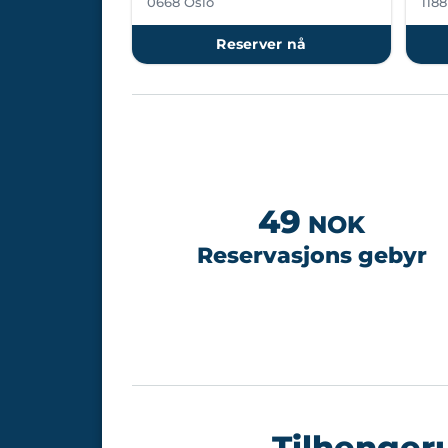
0668 Oslo
1188
Reserver nå
49
NOK
Reservasjons gebyr
Tilhenger