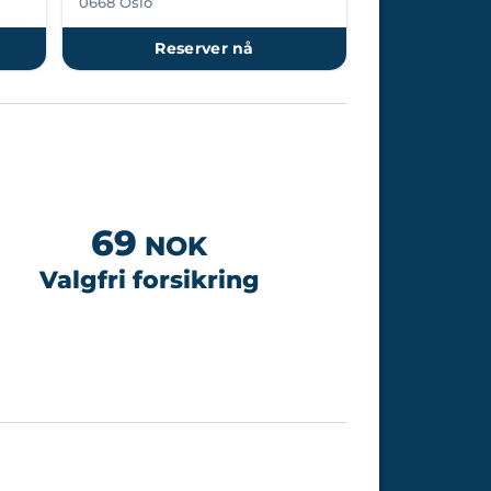
0668 Oslo
Reserver nå
69
NOK
Valgfri forsikring