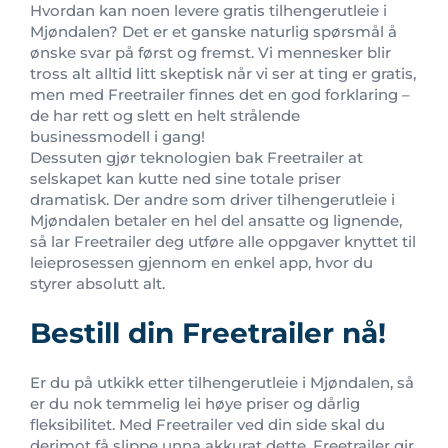
Hvordan kan noen levere gratis tilhengerutleie i
Mjøndalen? Det er et ganske naturlig spørsmål å
ønske svar på først og fremst. Vi mennesker blir
tross alt alltid litt skeptisk når vi ser at ting er gratis,
men med Freetrailer finnes det en god forklaring –
de har rett og slett en helt strålende
businessmodell i gang!
Dessuten gjør teknologien bak Freetrailer at
selskapet kan kutte ned sine totale priser
dramatisk. Der andre som driver tilhengerutleie i
Mjøndalen betaler en hel del ansatte og lignende,
så lar Freetrailer deg utføre alle oppgaver knyttet til
leieprosessen gjennom en enkel app, hvor du
styrer absolutt alt.
Bestill din Freetrailer nå!
Er du på utkikk etter tilhengerutleie i Mjøndalen, så
er du nok temmelig lei høye priser og dårlig
fleksibilitet. Med Freetrailer ved din side skal du
derimot få slippe unna akkurat dette. Freetrailer gir