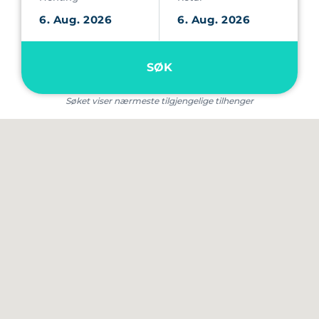
SØK
Søket viser nærmeste tilgjengelige tilhenger