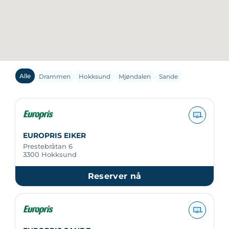
Alle
Drammen
Hokksund
Mjøndalen
Sande
EUROPRIS EIKER
Prestebråtan 6
3300 Hokksund
Reserver nå