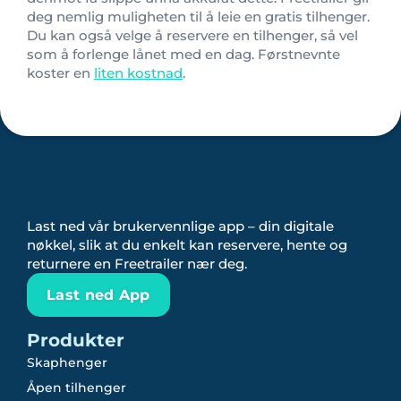
deg nemlig muligheten til å leie en gratis tilhenger.
Du kan også velge å reservere en tilhenger, så vel
som å forlenge lånet med en dag. Førstnevnte
koster en
liten kostnad
.
Last ned vår brukervennlige app – din digitale
nøkkel, slik at du enkelt kan reservere, hente og
returnere en Freetrailer nær deg.
Last ned App
Produkter
Skaphenger
Åpen tilhenger