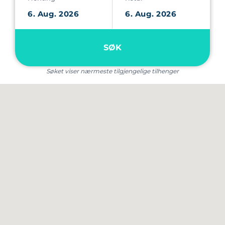
SØK
Søket viser nærmeste tilgjengelige tilhenger