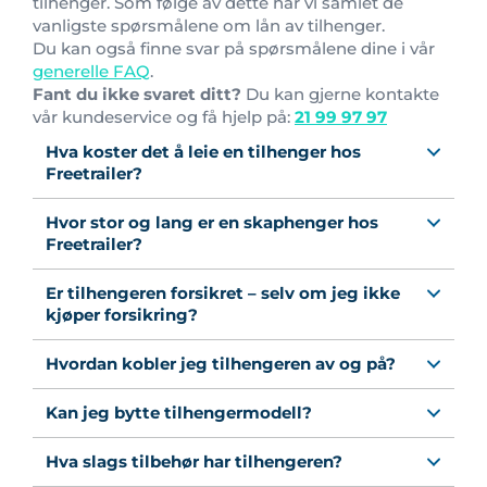
tilhenger. Som følge av dette har vi samlet de
vanligste spørsmålene om lån av tilhenger.
Du kan også finne svar på spørsmålene dine i vår
generelle FAQ
.
Fant du ikke svaret ditt?
Du kan gjerne kontakte
vår kundeservice og få hjelp på:
21 99 97 97
Hva koster det å leie en tilhenger hos
Freetrailer?
Hvor stor og lang er en skaphenger hos
Freetrailer?
Er tilhengeren forsikret – selv om jeg ikke
kjøper forsikring?
Hvordan kobler jeg tilhengeren av og på?
Kan jeg bytte tilhengermodell?
Hva slags tilbehør har tilhengeren?