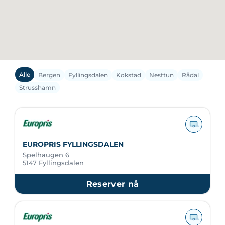
Alle
Bergen
Fyllingsdalen
Kokstad
Nesttun
Rådal
Strusshamn
EUROPRIS FYLLINGSDALEN
Spelhaugen 6
5147 Fyllingsdalen
Reserver nå