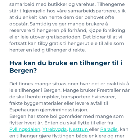
samarbeid med butikker og varehus. Tilhengerne
står tilgjengelig hos våre samarbeidspartnere, slik
at du enkelt kan hente dem der behovet ofte
oppstår. Samtidig velger mange brukere å
reservere tilhengeren på forhånd, kjøpe forsikring
eller leie utover gratisperioden. Det bidrar til at vi
fortsatt kan tilby gratis tilhengerutleie til alle som
henter en ledig tilhenger direkte.
Hva kan du bruke en tilhenger til i
Bergen?
Det finnes mange situasjoner hvor det er praktisk å
leie tilhenger i Bergen. Mange bruker Freetrailer når
de skal hente møbler, transportere hvitevarer,
frakte byggematerialer eller levere avfall til
Espehaugen gjenvinningsstasjon.
Bergen har store boligområder med mange som
flytter hvert år. Enten du skal flytte til eller fra
Fyllingsdalen
,
Ytrebygda
,
Nesttun
eller
Paradis
, kan
en tilhenger gjøre flyttingen både enklere og mer