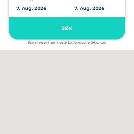
SØK
Søket viser nærmeste tilgjengelige tilhenger