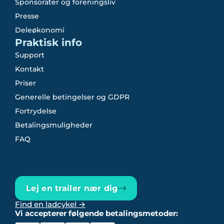
Sponsorater og foreningsliv
Presse
Deleøkonomi
Praktisk info
Support
Kontakt
Priser
Generelle betingelser og GDPR
Fortrydelse
Betalingsmuligheder
FAQ
Lej en trailer nær dig
Find en ladcykel →
Vi accepterer følgende betalingsmetoder: