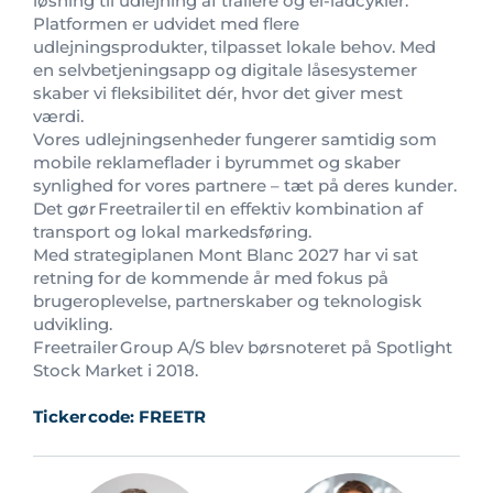
løsning til udlejning af trailere og el-ladcykler.
Platformen er udvidet med flere
udlejningsprodukter, tilpasset lokale behov. Med
en selvbetjeningsapp og digitale låsesystemer
skaber vi fleksibilitet dér, hvor det giver mest
værdi.
Vores udlejningsenheder fungerer samtidig som
mobile reklameflader i byrummet og skaber
synlighed for vores partnere – tæt på deres kunder.
Det gør Freetrailer til en effektiv kombination af
transport og lokal markedsføring.
Med strategiplanen Mont Blanc 2027 har vi sat
retning for de kommende år med fokus på
brugeroplevelse, partnerskaber og teknologisk
udvikling.
Freetrailer Group A/S blev børsnoteret på Spotlight
Stock Market i 2018.
Ticker
code: FREETR