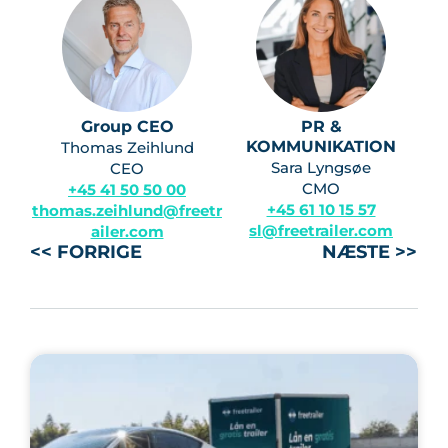
Group CEO
PR &
KOMMUNIKATION
Thomas Zeihlund
Sara Lyngsøe
CEO
CMO
+45 41 50 50 00
+45 61 10 15 57
thomas.zeihlund@freetr
sl@freetrailer.com
ailer.com
<< FORRIGE
NÆSTE >>