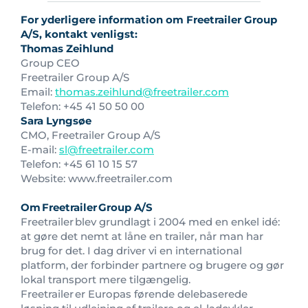
For yderligere information om Freetrailer Group
A/S, kontakt venligst:
Thomas Zeihlund
Group CEO
Freetrailer Group A/S
Email:
thomas.zeihlund@freetrailer.com
Telefon: +45 41 50 50 00
Sara Lyngsøe
CMO, Freetrailer Group A/S
E-mail:
sl@freetrailer.com
Telefon: +45 61 10 15 57
Website: www.freetrailer.com
Om
Freetrailer
Group A/S
Freetrailer blev grundlagt i 2004 med en enkel idé:
at gøre det nemt at låne en trailer, når man har
brug for det. I dag driver vi en international
platform, der forbinder partnere og brugere og gør
lokal transport mere tilgængelig.
Freetrailer er Europas førende delebaserede