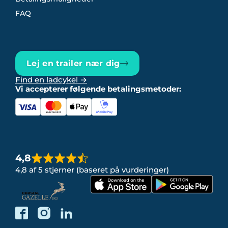
FAQ
Lej en trailer nær dig
Find en ladcykel →
Vi accepterer følgende betalingsmetoder:
4,8
4,8 af 5 stjerner (baseret på vurderinger)