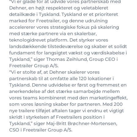
“Vi er glade for at udvide vores partnerskab med
Dehner, en højt respekteret og veletableret
detailkæde i Tyskland. Tyskland er et prioriteret
marked for Freetrailer, og denne udrulning
accelererer vores strategiske fokus på skalering
med stærke partnere via en skalerbar,
teknologidrevet platform. Det styrker vores
landsdækkende tilstedeværelse og skaber et solidt
fundament for langsigtet vækst og værdiskabelse i
Tyskland,” siger Thomas Zeihlund, Group CEO i
Freetrailer Group A/S.
“Vi er stolte af, at Dehner skalerer vores
partnerskab til at omfatte alle 120 lokationer i
Tyskland. Denne udvidelse er først og fremmest en
anerkendelse af det stærke samarbejde mellem
vores teams kombineret med den marketingeffekt,
som vores løsning skaber for partneren. Med 200
nye trailere tilføjet aftalen tager vi endnu et vigtigt
skridt i styrkelsen af Freetrailers position i
Tyskland,” siger Maj-Britt Brøchner-Mortensen,
CSO i Freetrailer Group A/S.