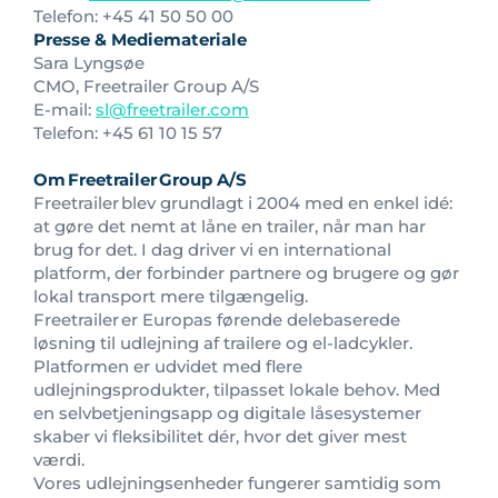
Telefon: +45 41 50 50 00
Presse & Mediemateriale
Sara Lyngsøe
CMO, Freetrailer Group A/S
E-mail:
sl@freetrailer.com
Telefon: +45 61 10 15 57
Om
Freetrailer
Group A/S
Freetrailer blev grundlagt i 2004 med en enkel idé:
at gøre det nemt at låne en trailer, når man har
brug for det. I dag driver vi en international
platform, der forbinder partnere og brugere og gør
lokal transport mere tilgængelig.
Freetrailer er Europas førende delebaserede
løsning til udlejning af trailere og el-ladcykler.
Platformen er udvidet med flere
udlejningsprodukter, tilpasset lokale behov. Med
en selvbetjeningsapp og digitale låsesystemer
skaber vi fleksibilitet dér, hvor det giver mest
værdi.
Vores udlejningsenheder fungerer samtidig som