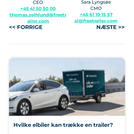
Sara Lyngsøe
CEO
CMO
+45 41 50 50 00
+45 61 10 15 57
thomas.zeihlund@freetr
sl@freetrailer.com
ailer.com
<< FORRIGE
NÆSTE >>
Hvilke elbiler kan trække en trailer?