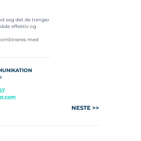
med seg det de trenger
åde effektiv og
 kombineres med
MUNIKATION
e
 57
ler.com
NESTE >>