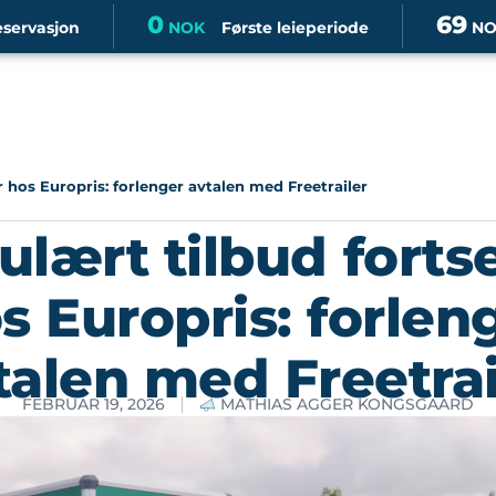
0
69
eservasjon
NOK
Første leieperiode
NO
r hos Europris: forlenger avtalen med Freetrailer
lært tilbud forts
s Europris: forlen
talen med Freetrai
FEBRUAR 19, 2026
MATHIAS AGGER KONGSGAARD