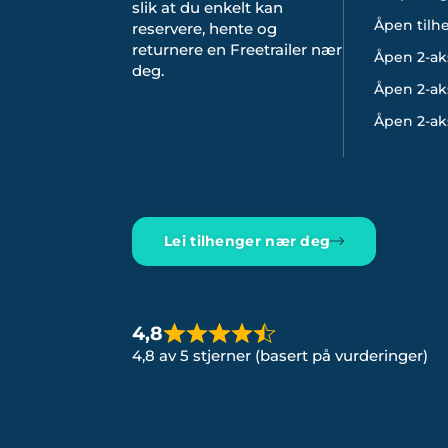
slik at du enkelt kan
Åpen tilh
reservere, hente og
returnere en Freetrailer nær
Åpen 2-ak
deg.
Åpen 2-aks
Åpen 2-aks
Lei tilhenger nær deg
4,8
4,8 av 5 stjerner (basert på vurderinger)