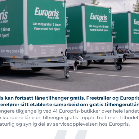
 kan fortsatt låne tilhenger gratis. Freetrailer og Europri
derefører sitt etablerte samarbeid om gratis tilhengerutlån
lhengere tilgjengelig ved 41 Europris-butikker over hele land
kundene låne en tilhenger gratis i opptil tre timer. Tilbudet 
naturlig og synlig del av serviceopplevelsen hos Europris.