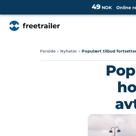
49
NOK
Online r
Forside
»
Nyheter
»
Populært tilbud fortsette
Popu
ho
av