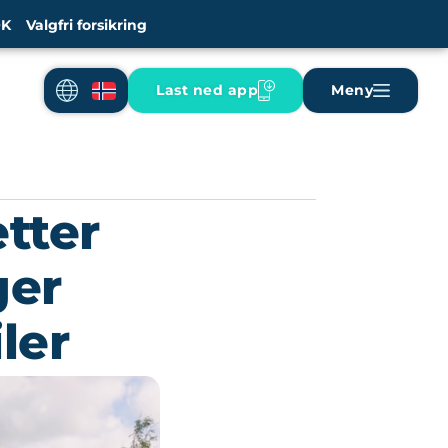
K
Valgfri forsikring
Last ned app
Meny
etter
ger
ler