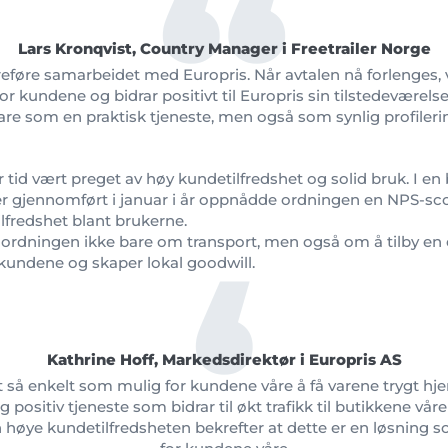
Lars Kronqvist, Country Manager i Freetrailer Norge
ereføre samarbeidet med Europris. Når avtalen nå forlenges, 
or kundene og bidrar positivt til Europris sin tilstedeværelse
are som en praktisk tjeneste, men også som synlig profilering
 tid vært preget av høy kundetilfredshet og solid bruk. I e
r gjennomført i januar i år oppnådde ordningen en NPS-sc
ilfredshet blant brukerne.
 ordningen ikke bare om transport, men også om å tilby en 
l kundene og skaper lokal goodwill.
Kathrine Hoff, Markedsdirektør i Europris AS
t så enkelt som mulig for kundene våre å få varene trygt hje
g positiv tjeneste som bidrar til økt trafikk til butikkene våre
 høye kundetilfredsheten bekrefter at dette er en løsning s