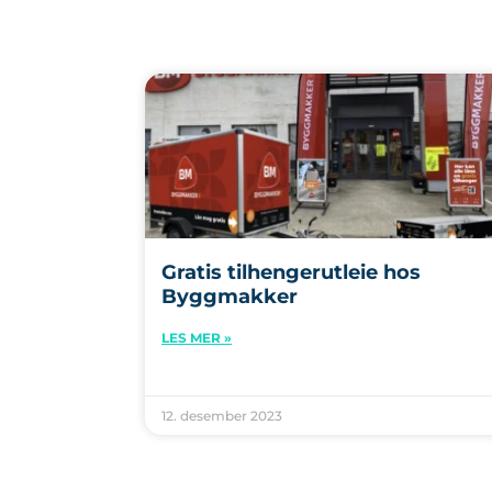
Gratis tilhengerutleie hos
Byggmakker
LES MER »
12. desember 2023