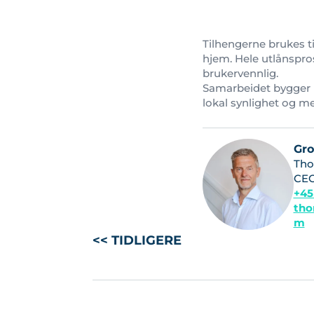
Tilhengerne brukes ti
hjem. Hele utlånspro
brukervennlig.
Samarbeidet bygger 
lokal synlighet og me
Gr
Tho
CE
+45
tho
m
<< TIDLIGERE