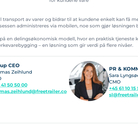
for kundene våre
l transport av varer og bidrar til at kundene enkelt kan få 
sessen administreres via mobilen, noe som gjør løsningen b
på en delingsøkonomisk modell, hvor en praktisk tjeneste
rkevarebygging – en løsning som gir verdi på flere nivåer.
oup CEO
PR & KOM
mas Zeihlund
Sara Lyngsø
O
CMO
 41 50 50 00
+45 61 10 15
mas.zeihlund@freetrailer.co
sl@freetrai