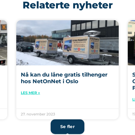
Relaterte nyheter
Nå kan du låne gratis tilhenger
hos NetOnNet i Oslo
F
LES MER »
L
27. november 2023
1
Se fler