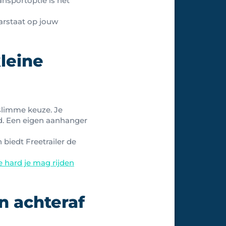
ansportoptie is het
aarstaat op jouw
kleine
slimme keuze. Je
ud. Een eigen aanhanger
biedt Freetrailer de
 hard je mag rijden
n achteraf