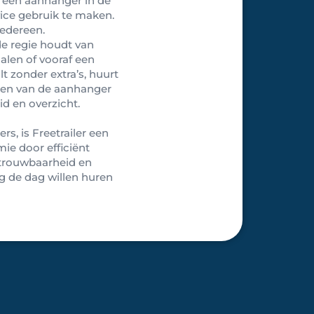
g een aanhanger in de
vice gebruik te maken.
iedereen.
 de regie houdt van
alen of vooraf een
 zonder extra’s, huurt
gen van de aanhanger
id en overzicht.
, is Freetrailer een
ie door efficiënt
etrouwbaarheid en
g de dag willen huren