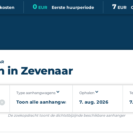
0
7
skosten
EUR
Eerste huurperiode
EUR
AR
 in Zevenaar
Type aanhangwagens
Ophalen
T
De zoekopdracht toont de dichtstbijzijnde beschikbare aanhanger