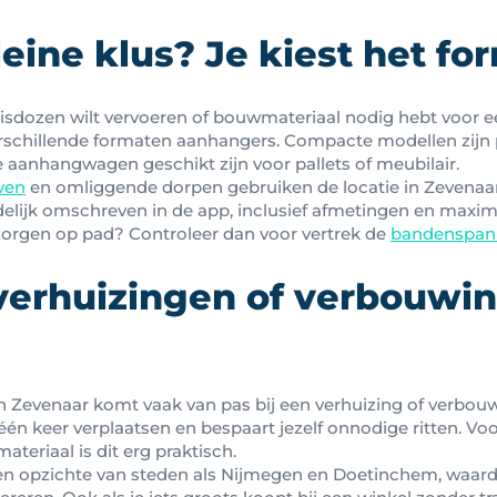
leine klus? Je kiest het fo
isdozen wilt vervoeren of bouwmateriaal nodig hebt voor een
 verschillende formaten aanhangers. Compacte modellen zijn 
re aanhangwagen geschikt zijn voor pallets of meubilair.
ven
en omliggende dorpen gebruiken de locatie in Zevenaar 
idelijk omschreven in de app, inclusief afmetingen en maxim
 zorgen op pad? Controleer dan voor vertrek de
bandenspann
 verhuizingen of verbouwi
 Zevenaar komt vaak van pas bij een verhuizing of verbouw
één keer verplaatsen en bespaart jezelf onnodige ritten. Voo
materiaal is dit erg praktisch.
ten opzichte van steden als Nijmegen en Doetinchem, waar