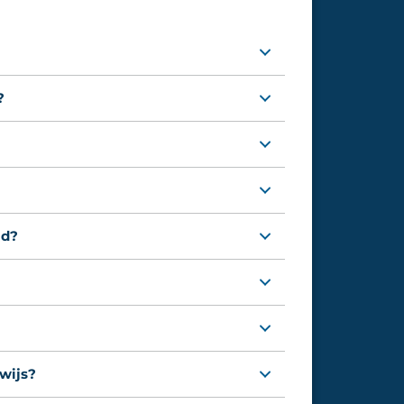
?
ld?
ewijs?