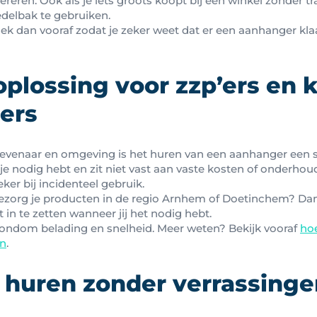
ereren. Ook als je iets groots koopt bij een winkel zonder tr
delbak te gebruiken.
Boek dan vooraf zodat je zeker weet dat er een aanhanger kl
oplossing voor zzp’ers en 
ers
evenaar en omgeving is het huren van een aanhanger een 
 je nodig hebt en zit niet vast aan vaste kosten of onderho
zeker bij incidenteel gebruik.
 bezorg je producten in de regio Arnhem of Doetinchem? Dan 
rt in te zetten wanneer jij het nodig hebt.
rondom belading en snelheid. Meer weten? Bekijk vooraf
hoe
n
.
huren zonder verrassinge