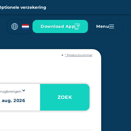
Optionele verzekering
Download App
Menu
* Productnummer
erugbrengen
ZOEK