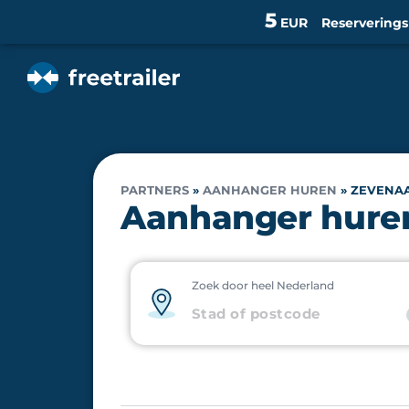
5
EUR
Reservering
PARTNERS
»
AANHANGER HUREN
»
ZEVENA
Aanhanger huren
Zoek door heel Nederland