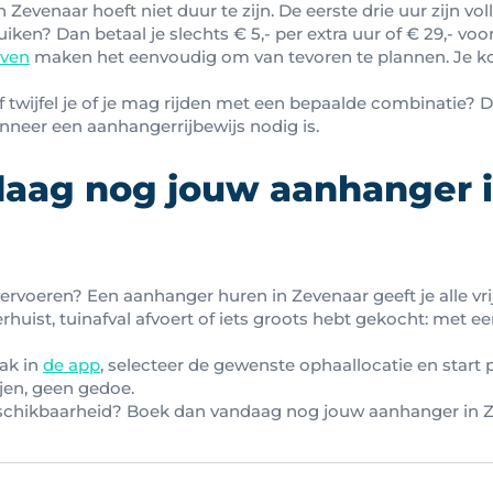
evenaar hoeft niet duur te zijn. De eerste drie uur zijn volle
ken? Dan betaal je slechts € 5,- per extra uur of € 29,- voo
even
maken het eenvoudig om van tevoren te plannen. Je ko
 twijfel je of je mag rijden met een bepaalde combinatie? Da
neer een aanhangerrijbewijs nodig is.
aag nog jouw aanhanger 
vervoeren? Een aanhanger huren in Zevenaar geeft je alle vr
verhuist, tuinafval afvoert of iets groots hebt gekocht: met e
ak in
de app
, selecteer de gewenste ophaallocatie en start 
en, geen gedoe.
beschikbaarheid? Boek dan vandaag nog jouw aanhanger in 