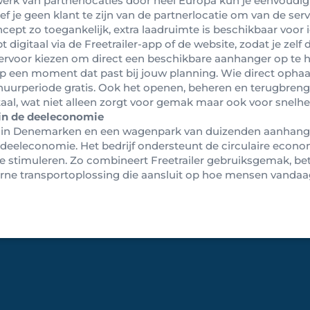
werk van partnerlocaties door heel Europa kun je eenvoudi
ef je geen klant te zijn van de partnerlocatie om van de ser
cept zo toegankelijk, extra laadruimte is beschikbaar voor 
 digitaal via de Freetrailer-app of de website, zodat je zelf
t ervoor kiezen om direct een beschikbare aanhanger op te h
p een moment dat past bij jouw planning. Wie direct ophaalt
huurperiode gratis. Ook het openen, beheren en terugbren
taal, wat niet alleen zorgt voor gemak maar ook voor snelhe
in de deeleconomie
 in Denemarken en een wagenpark van duizenden aanhangers
deeleconomie. Het bedrijf ondersteunt de circulaire econom
e stimuleren. Zo combineert Freetrailer gebruiksgemak, b
oderne transportoplossing die aansluit op hoe mensen vandaa