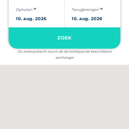
Ophalen
Terugbrengen
ZOEK
De zoekopdracht toont de dichtstbijzijnde beschikbare
aanhanger