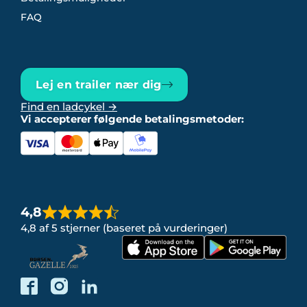
FAQ
Lej en trailer nær dig
Find en ladcykel →
Vi accepterer følgende betalingsmetoder:
4,8
4,8 af 5 stjerner (baseret på vurderinger)