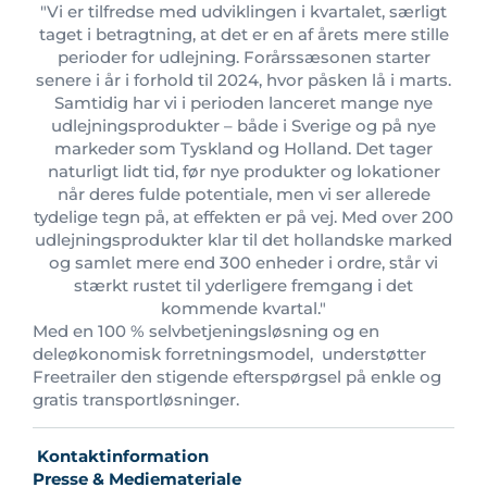
"Vi er tilfredse med udviklingen i kvartalet, særligt
taget i betragtning, at det er en af årets mere stille
perioder for udlejning. Forårssæsonen starter
senere i år i forhold til 2024, hvor påsken lå i marts.
Samtidig har vi i perioden lanceret mange nye
udlejningsprodukter – både i Sverige og på nye
markeder som Tyskland og Holland. Det tager
naturligt lidt tid, før nye produkter og lokationer
når deres fulde potentiale, men vi ser allerede
tydelige tegn på, at effekten er på vej. Med over 200
udlejningsprodukter klar til det hollandske marked
og samlet mere end 300 enheder i ordre, står vi
stærkt rustet til yderligere fremgang i det
kommende kvartal."
Med en 100 % selvbetjeningsløsning og en
deleøkonomisk forretningsmodel, understøtter
Freetrailer den stigende efterspørgsel på enkle og
gratis transportløsninger.
Kontaktinformation
Presse & Mediemateriale