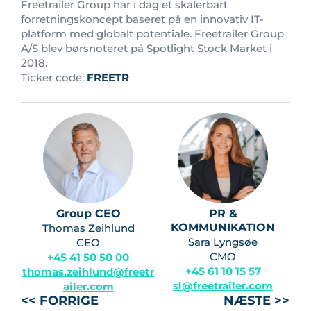
Freetrailer Group har i dag et skalerbart
forretningskoncept baseret på en innovativ IT-
platform med globalt potentiale. Freetrailer Group
A/S blev børsnoteret på Spotlight Stock Market i
2018.
Ticker code:
FREETR
Group CEO
PR &
KOMMUNIKATION
Thomas Zeihlund
Sara Lyngsøe
CEO
CMO
+45 41 50 50 00
+45 61 10 15 57
thomas.zeihlund@freetr
sl@freetrailer.com
ailer.com
<< FORRIGE
NÆSTE >>