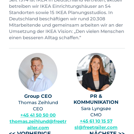
betreiben wir IKEA Einrichtungshäuser an 54
Standorten sowie 15 IKEA Planungsstudios. In
Deutschland beschäftigen wir rund 20.308
Mitarbeitende und gemeinsam arbeiten wir an der
Umsetzung der IKEA Vision: „Den vielen Menschen
einen besseren Alltag schaffen.“
Group CEO
PR &
KOMMUNIKATION
Thomas Zeihlund
Sara Lyngsøe
CEO
CMO
+45 41 50 50 00
+45 61 10 15 57
thomas.zeihlund@freetr
sl@freetrailer.com
ailer.com
<< VORHERIGE
NÄCHSTE >>