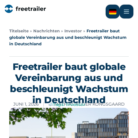
Titelseite
»
Nachrichten
»
Investor
»
Freetrailer baut
globale Vereinbarung aus und beschleunigt Wachstum
in Deutschland
Freetrailer baut globale
Vereinbarung aus und
beschleunigt Wachstum
in Deutschland
JUNI 1, 2026
MATHIAS AGGER KONGSGAARD
Tags:
Investor