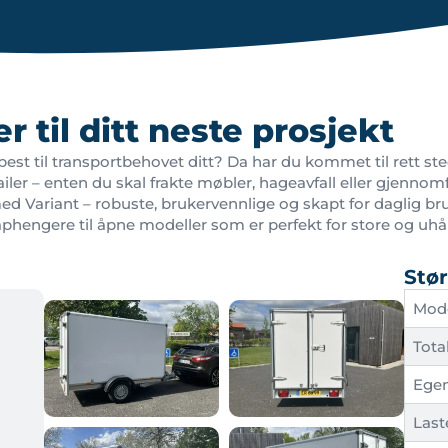
r til ditt neste prosjekt
st til transportbehovet ditt? Da har du kommet til rett sted!
ler – enten du skal frakte møbler, hageavfall eller gjennomf
ed Variant – robuste, brukervennlige og skapt for daglig bru
aphengere til åpne modeller som er perfekt for store og uhå
Stør
Mod
Tota
Ege
Last