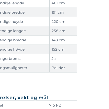
ndige lengde
401 cm
ndige bredde
191 cm
ndige høyde
220 cm
endige lengde
258 cm
endige bredde
148 cm
endige høyde
152 cm
engerbrems
Ja
ngsmuligheter
Bakdør
relser, vekt og mål
el
715 P2