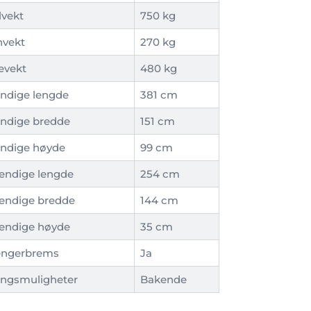
lvekt
750 kg
nvekt
270 kg
evekt
480 kg
ndige lengde
381 cm
ndige bredde
151 cm
ndige høyde
99 cm
endige lengde
254 cm
endige bredde
144 cm
endige høyde
35 cm
engerbrems
Ja
ngsmuligheter
Bakende