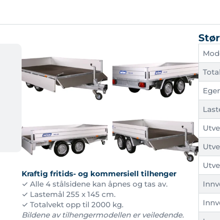
Stør
Mod
Tota
Ege
Last
Utve
Utve
Utve
Kraftig fritids- og kommersiell tilhenger
Innv
✓ Alle 4 stålsidene kan åpnes og tas av.
✓ Lastemål 255 x 145 cm.
Innv
✓ Totalvekt opp til 2000 kg.
Bildene av tilhengermodellen er veiledende.