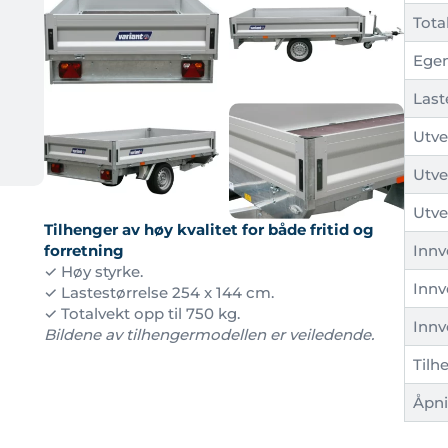
Tota
Ege
Last
Utve
Utve
Utve
Tilhenger av høy kvalitet for både fritid og
Innv
forretning
✓ Høy styrke.
Innv
✓ Lastestørrelse 254 x 144 cm.
✓ Totalvekt opp til 750 kg.
Innv
Bildene av tilhengermodellen er veiledende.
Tilh
Åpni