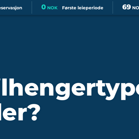
0
69
eservasjon
NOK
Første leieperiode
NO
ilhengertype
ler?