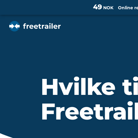
49
NOK
Online r
Hvilke t
Freetrai