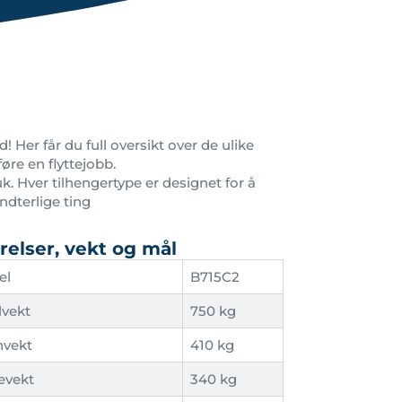
 Her får du full oversikt over de ulike
øre en flyttejobb.
k. Hver tilhengertype er designet for å
ndterlige ting
relser, vekt og mål
el
B715C2
lvekt
750 kg
nvekt
410 kg
evekt
340 kg