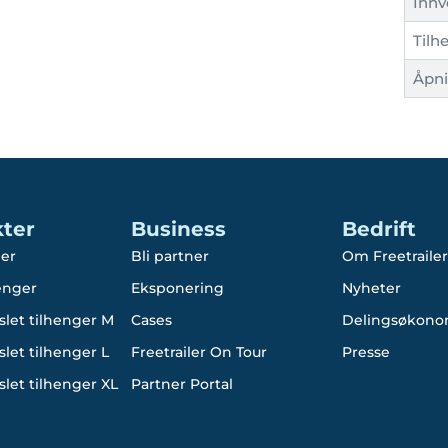
Innv
Tilh
Åpn
ter
Business
Bedrift
er
Bli partner
Om Freetrailer
enger
Eksponering
Nyheter
slet tilhenger M
Cases
Delingsøkono
let tilhenger L
Freetrailer On Tour
Presse
let tilhenger XL
Partner Portal