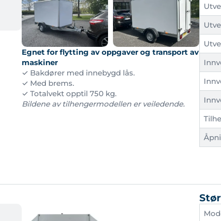
Utve
Utve
Utve
Egnet for flytting av oppgaver og transport av
Innv
maskiner
✓ Bakdører med innebygd lås.
Innv
✓ Med brems.
✓ Totalvekt opptil 750 kg.
Innv
Bildene av tilhengermodellen er veiledende.
Tilh
Åpni
Stør
Mod