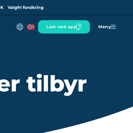
K
Valgfri forsikring
Last ned app
Meny
r tilbyr