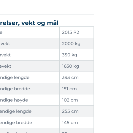
relser, vekt og mål
el
2015 P2
lvekt
2000 kg
nvekt
350 kg
evekt
1650 kg
ndige lengde
393 cm
ndige bredde
151 cm
ndige høyde
102 cm
endige lengde
255 cm
endige bredde
145 cm