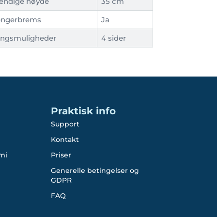
endige høyde
35 cm
engerbrems
Ja
ingsmuligheder
4 sider
Praktisk info
Support
Kontakt
mi
Priser
Generelle betingelser og
GDPR
FAQ