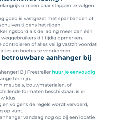
t belangrijk om een paar stappen te volgen
ding goed is vastgezet met spanbanden of
schuiven tijdens het rijden.
rkeringsbord als de lading meer dan één
 weggebruikers dit tijdig opmerken.
e controleren of alles veilig vastzit voordat
tuaties en boetes te voorkomen.
n betrouwbare aanhanger bij
anger! Bij Freetrailer
huur je eenvoudig
lange termijn.
an meubels, bouwmaterialen, of
hillende formaten beschikbaar, is er
uw klus.
ig en volgens de regels wordt vervoerd,
g op kunt.
anhanger vandaag nog op bij een locatie