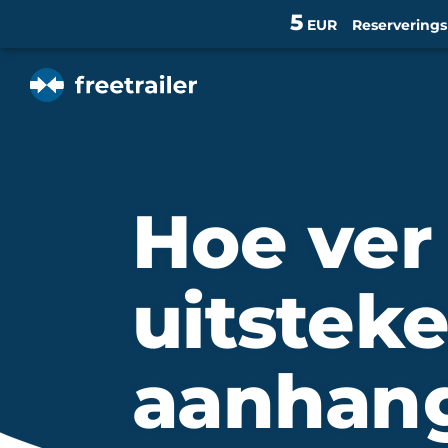
5
EUR
Reservering
Hoe ver
uitstek
aanhan