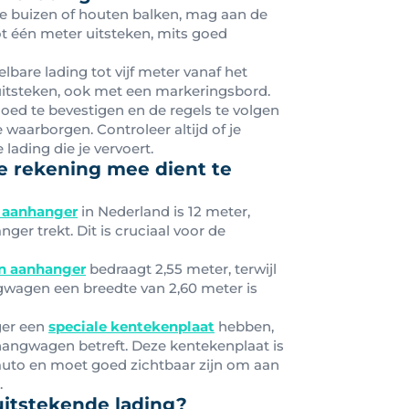
ge buizen of houten balken, mag aan de
t één meter uitsteken, mits goed
bare lading tot vijf meter vanaf het
itsteken, ook met een markeringsbord.
goed te bevestigen en de regels te volgen
 waarborgen. Controleer altijd of je
lading die je vervoert.
e rekening mee dient te
 aanhanger
in Nederland is 12 meter,
nger trekt. Dit is cruciaal voor de
n aanhanger
bedraagt 2,55 meter, terwijl
wagen een breedte van 2,60 meter is
ger een
speciale kentekenplaat
hebben,
hangwagen betreft. Deze kentekenplaat is
 auto en moet goed zichtbaar zijn om aan
.
uitstekende lading?