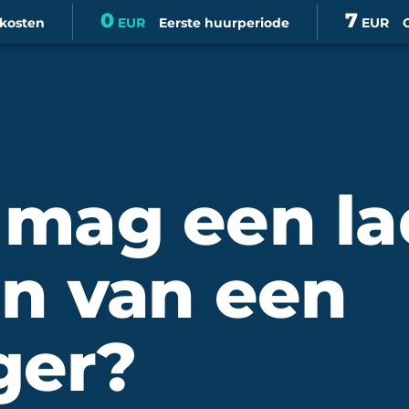
0
7
skosten
EUR
Eerste huurperiode
EUR
 mag een la
en van een
ger?