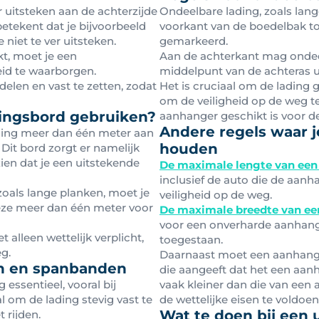
uitsteken aan de achterzijde
Ondeelbare lading, zoals lan
etekent dat je bijvoorbeeld
voorkant van de boedelbak to
niet te ver uitsteken.
gemarkeerd.
kt, moet je een
Aan de achterkant mag ondeel
id te waarborgen.
middelpunt van de achteras u
delen en vast te zetten, zodat
Het is cruciaal om de lading 
om de veiligheid op de weg te
ingsbord gebruiken?
aanhanger geschikt is voor de 
Andere regels waar j
ading meer dan één meter aan
houden
 Dit bord zorgt er namelijk
ien dat je een uitstekende
De maximale lengte van een
inclusief de auto die de aanha
zoals lange planken, moet je
veiligheid op de weg.
eze meer dan één meter voor
De maximale breedte van ee
voor een onverharde aanhang
 alleen wettelijk verplicht,
toegestaan.
g.
Daarnaast moet een aanhan
en en spanbanden
die aangeeft dat het een aan
g essentieel, vooral bij
vaak kleiner dan die van een
l om de lading stevig vast te
de wettelijke eisen te voldoen
Wat te doen bij een 
t rijden.