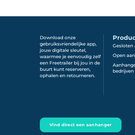
Produ
Download onze
gebruiksvriendelijke app,
Gesloten
jouw digitale sleutel,
Open aan
waarmee je eenvoudig zelf
een Freetrailer bij jou in de
Aanhange
buurt kunt reserveren,
bedrijven
ophalen en retourneren.
Vind direct een aanhanger