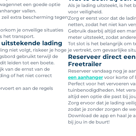
ngwagennet een goede optie
Als je lading uitsteekt, is he
anhanger vallen.
voor veiligheid.
n zeil extra bescherming tegen
Zorg er eerst voor dat de la
netten, zodat het niet kan ver
orkom je onveilige situaties
Gebruik daarbij altijd een ma
ns het transport.
meter uitsteekt, zodat andere
 uitstekende lading
Tot slot is het belangrijk om t
ng niet volgt, riskeer je hoge
je vertrekt, om gevaarlijke si
Reserveer direct ee
gsbord gebruikt terwijl de
it leiden tot een boete.
Freetrailer
jk van de ernst van de
Reserveer vandaag nog je aanh
ing of het niet correct
een aanhanger
voor korte of 
Perfect voor het vervoeren v
vervoert en aan de regels
tuinbenodigdheden. Met versc
altijd een optie die past bij jo
Zorg ervoor dat je lading veil
zodat je zonder zorgen de we
Download de app en haal je a
bij jou in de buurt!