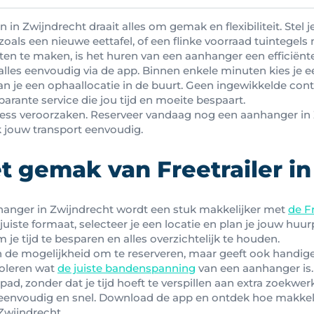
in Zwijndrecht draait alles om gemak en flexibiliteit. Stel j
als een nieuwe eettafel, of een flinke voorraad tuintegels
ten te maken, is het huren van een aanhanger een efficiënt
e alles eenvoudig via de app. Binnen enkele minuten kies j
lan je een ophaallocatie in de buurt. Geen ingewikkelde con
arante service die jou tijd en moeite bespaart.
ress veroorzaken. Reserveer vandaag nog een aanhanger in 
jouw transport eenvoudig.
t gemak van Freetrailer in
hanger in Zwijndrecht wordt een stuk makkelijker met
de F
 juiste formaat, selecteer je een locatie en plan je jouw huur
je tijd te besparen en alles overzichtelijk te houden.
en de mogelijkheid om te reserveren, maar geeft ook handige
roleren wat
de juiste bandenspanning
van een aanhanger is.
pad, zonder dat je tijd hoeft te verspillen aan extra zoekwerk
eenvoudig en snel. Download de app en ontdek hoe makkeli
Zwijndrecht.