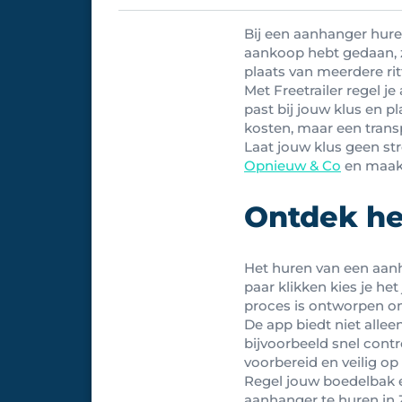
Bij een aanhanger huren 
aankoop hebt gedaan, zo
plaats van meerdere rit
Met Freetrailer regel j
past bij jouw klus en p
kosten, maar een transp
Laat jouw klus geen st
Opnieuw & Co
en maak 
Ontdek he
Het huren van een aan
paar klikken kies je het
proces is ontworpen om 
De app biedt niet alle
bijvoorbeeld snel cont
voorbereid en veilig op 
Regel jouw boedelbak 
aanhanger te huren in 