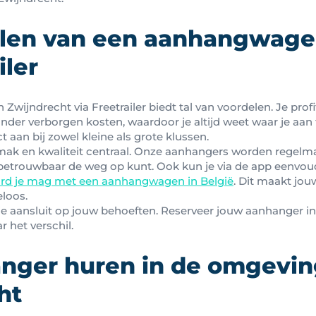
len van een aanhangwage
iler
Zwijndrecht via Freetrailer biedt tal van voordelen. Je prof
nder verborgen kosten, waardoor je altijd weet waar je aan 
ect aan bij zowel kleine als grote klussen.
gemak en kwaliteit centraal. Onze aanhangers worden regelm
en betrouwbaar de weg op kunt. Ook kun je via de app eenvou
rd je mag met een aanhangwagen in België
. Dit maakt jou
loos.
die aansluit op jouw behoeften. Reserveer jouw aanhanger in
r het verschil.
nger huren in de omgevin
ht