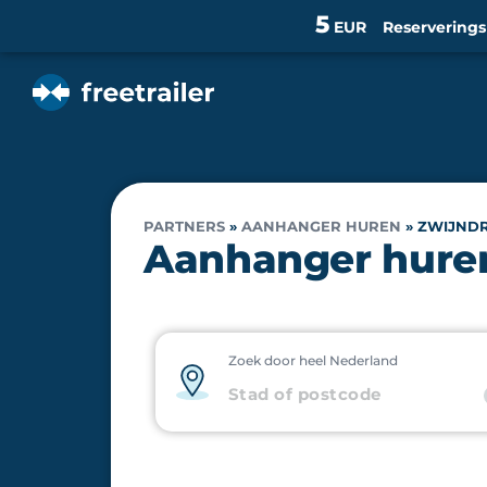
5
EUR
Reservering
PARTNERS
»
AANHANGER HUREN
»
ZWIJND
Aanhanger huren
Zoek door heel Nederland