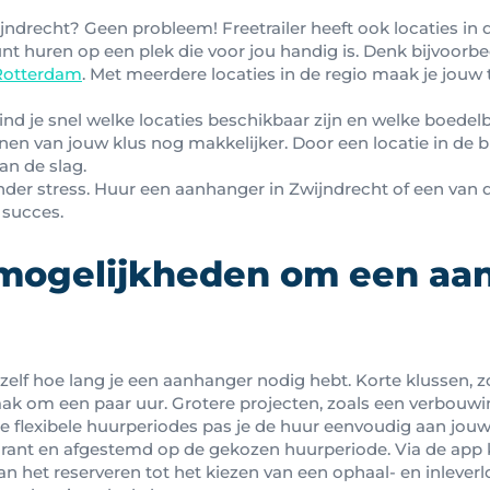
jndrecht? Geen probleem! Freetrailer heeft ook locaties in 
unt huren op een plek die voor jou handig is. Denk bijvoor
Rotterdam
. Met meerdere locaties in de regio maak je jouw
vind je snel welke locaties beschikbaar zijn en welke boede
nnen van jouw klus nog makkelijker. Door een locatie in de b
aan de slag.
nder stress. Huur een aanhanger in Zwijndrecht of een van
 succes.
 mogelijkheden om een aa
je zelf hoe lang je een aanhanger nodig hebt. Korte klussen, 
ak om een paar uur. Grotere projecten, zoals een verbouwin
 flexibele huurperiodes pas je de huur eenvoudig aan jouw 
parant en afgestemd op de gekozen huurperiode. Via de app k
n het reserveren tot het kiezen van een ophaal- en inleverl