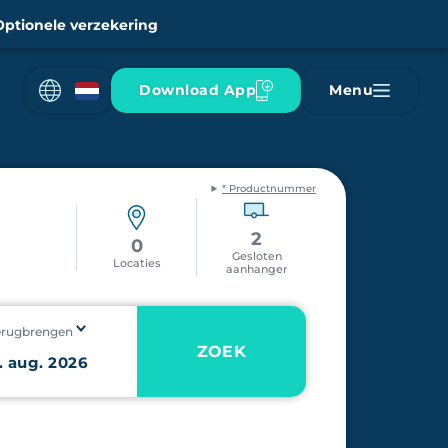
Optionele verzekering
Download App
Menu
* Productnummer
2
0
Gesloten
Locaties
aanhanger
erugbrengen
ZOEK