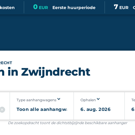
0
7
skosten
EUR
Eerste huurperiode
EUR
RECHT
 in Zwijndrecht
Type aanhangwagens
Ophalen
T
De zoekopdracht toont de dichtstbijzijnde beschikbare aanhanger