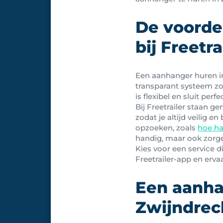
De voorde
bij Freetra
Een aanhanger huren in 
transparant systeem zo
is flexibel en sluit perf
Bij Freetrailer staan 
zodat je altijd veilig 
opzoeken, zoals
hoe ha
handig, maar ook zorge
Kies voor een service 
Freetrailer-app en ervaa
Een aanha
Zwijndrec