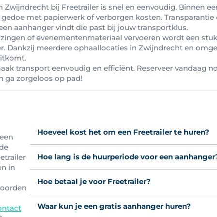
Zwijndrecht bij Freetrailer is snel en eenvoudig. Binnen ee
r gedoe met papierwerk of verborgen kosten. Transparantie en
d een aanhanger vindt die past bij jouw transportklus.
izingen of evenementenmateriaal vervoeren wordt een stuk
 Dankzij meerdere ophaallocaties in Zwijndrecht en omgevi
uitkomt.
maak transport eenvoudig en efficiënt. Reserveer vandaag
en ga zorgeloos op pad!
Hoeveel kost het om een Freetrailer te huren?
 een
 de
Hoe lang is de huurperiode voor een aanhanger
etrailer
en in
Hoe betaal je voor Freetrailer?
woorden
Waar kun je een gratis aanhanger huren?
ontact