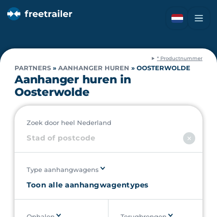
* Productnummer
PARTNERS
»
AANHANGER HUREN
»
OOSTERWOLDE
Aanhanger huren in
Oosterwolde
Zoek door heel Nederland
Type aanhangwagens
Ophalen
Terugbrengen