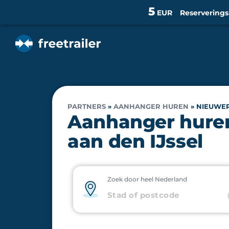
5
EUR
Reservering
PARTNERS
»
AANHANGER HUREN
»
NIEUWER
Aanhanger huren
aan den IJssel
Zoek door heel Nederland