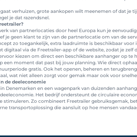
e gaat verhuizen, grote aankopen wilt meenemen of dat je tij
egel je dat razendsnel.
eetrailer?
werk van partnerlocaties door heel Europa kun je eenvoudi
ef je geen klant te zijn van de partnerlocatie om van de ser
cept zo toegankelijk, extra laadruimte is beschikbaar voor 
 digitaal via de Freetrailer-app of de website, zodat je zelf
t ervoor kiezen om direct een beschikbare aanhanger op te h
p een moment dat past bij jouw planning. Wie direct ophaalt
huurperiode gratis. Ook het openen, beheren en terugbren
taal, wat niet alleen zorgt voor gemak maar ook voor snelhe
in de deeleconomie
 in Denemarken en een wagenpark van duizenden aanhangers
deeleconomie. Het bedrijf ondersteunt de circulaire econom
e stimuleren. Zo combineert Freetrailer gebruiksgemak, b
oderne transportoplossing die aansluit op hoe mensen vandaa