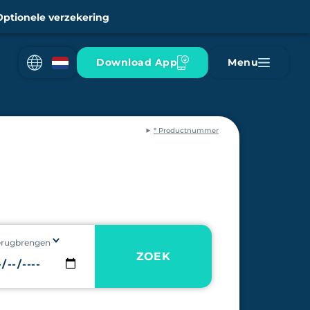
Optionele verzekering
Download App
Menu
* Productnummer
erugbrengen
ZOEK