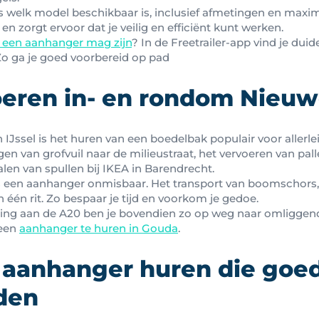
ies welk model beschikbaar is, inclusief afmetingen en maxi
n zorgt ervoor dat je veilig en efficiënt kunt werken.
 een aanhanger mag zijn
? In de Freetrailer-app vind je duide
Zo ga je goed voorbereid op pad
oeren in- en rondom Nieu
IJssel is het huren van een boedelbak populair voor allerle
 van grofvuil naar de milieustraat, het vervoeren van palle
len van spullen bij IKEA in Barendrecht.
is een aanhanger onmisbaar. Het transport van boomschors, 
 één rit. Zo bespaar je tijd en voorkom je gedoe.
gging aan de A20 ben je bovendien zo op weg naar omliggend
 een
aanhanger te huren in Gouda
.
 aanhanger huren die goed
den