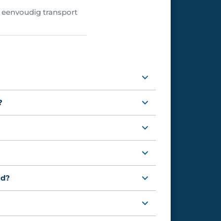
 eenvoudig transport
?
ld?