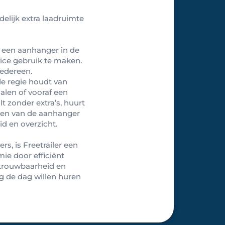
delijk extra laadruimte
g een aanhanger in de
vice gebruik te maken.
iedereen.
 de regie houdt van
alen of vooraf een
 zonder extra’s, huurt
gen van de aanhanger
id en overzicht.
, is Freetrailer een
ie door efficiënt
etrouwbaarheid en
g de dag willen huren