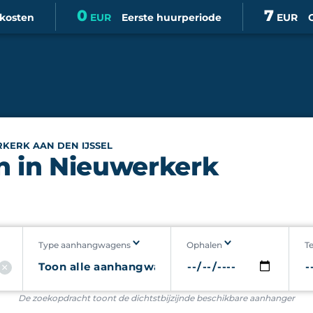
0
7
skosten
EUR
Eerste huurperiode
EUR
KERK AAN DEN IJSSEL
 in Nieuwerkerk
Type aanhangwagens
Ophalen
T
De zoekopdracht toont de dichtstbijzijnde beschikbare aanhanger