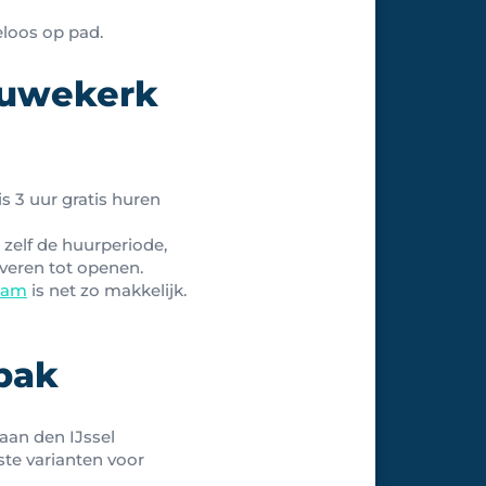
loos op pad.
euwekerk
is 3 uur gratis huren
t zelf de huurperiode,
rveren tot openen.
dam
is net zo makkelijk.
bak
aan den IJssel
te varianten voor