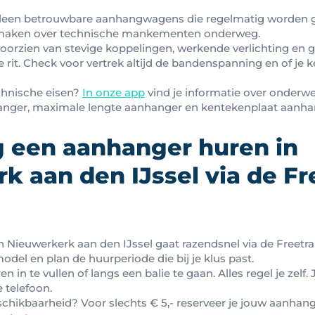
e alleen betrouwbare aanhangwagens die regelmatig worden g
e maken over technische mankementen onderweg.
oorzien van stevige koppelingen, werkende verlichting en 
ge rit. Check voor vertrek altijd de bandenspanning en of je
chnische eisen?
In onze app
vind je informatie over onderw
nger, maximale lengte aanhanger en kentekenplaat aan
 een aanhanger huren in
 aan den IJssel via de Fre
Nieuwerkerk aan den IJssel gaat razendsnel via de Freetrail
 model en plan de huurperiode die bij je klus past.
n in te vullen of langs een balie te gaan. Alles regel je zel
e telefoon.
eschikbaarheid? Voor slechts € 5,- reserveer je jouw aanhang