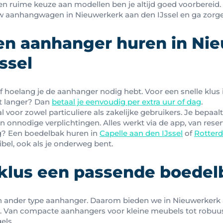
 en ruime keuze aan modellen ben je altijd goed voorbereid.
 aanhangwagen in Nieuwerkerk aan den IJssel en ga zorge
een aanhanger huren in Ni
ssel
zelf hoelang je de aanhanger nodig hebt. Voor een snelle klus 
ct langer? Dan
betaal je eenvoudig per extra uur of dag
.
eaal voor zowel particuliere als zakelijke gebruikers. Je bepaal
an onnodige verplichtingen. Alles werkt via de app, van rese
g? Een boedelbak huren in
Capelle aan den IJssel
of
Rotter
exibel, ook als je onderweg bent.
 klus een passende boedel
n ander type aanhanger. Daarom bieden we in Nieuwerkerk 
. Van compacte aanhangers voor kleine meubels tot robuus
els.