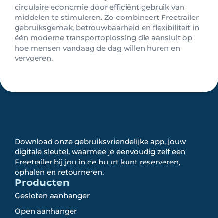
circulaire economie door efficiënt gebruik van
middelen te stimuleren. Zo combineert Freetrailer
gebruiksgemak, betrouwbaarheid en flexibiliteit in
één moderne transportoplossing die aansluit op
hoe mensen vandaag de dag willen huren en
vervoeren.
Download onze gebruiksvriendelijke app, jouw
digitale sleutel, waarmee je eenvoudig zelf een
Freetrailer bij jou in de buurt kunt reserveren,
ophalen en retourneren.
Producten
Gesloten aanhanger
Open aanhanger