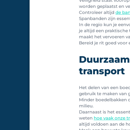
Veiligheid staat voorop
worden geplaatst en ver
Controleer altijd
de ba
Spanbanden zijn essent
In de regio kun je een
je altijd een praktisc
maakt het vervoeren va
Bereid je rit goed voor
Duurzaamh
transport
Het delen van een boede
gebruik te maken van g
Minder boedelbakken op
milieu.
Daarnaast is het essent
weten
hoe vaak onze t
altijd voldoen aan de 