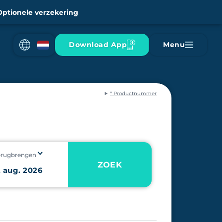
Optionele verzekering
Download App
Menu
* Productnummer
erugbrengen
ZOEK