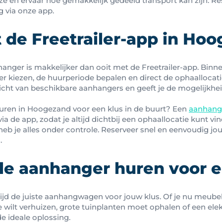
 en ervaar hoe gemakkelijk gedeeld transport kan zijn. Re
 via onze app.
 de Freetrailer-app in Ho
anger is makkelijker dan ooit met de Freetrailer-app. Bin
r kiezen, de huurperiode bepalen en direct de ophaallocati
icht van beschikbare aanhangers en geeft je de mogelijkhei
uren in Hoogezand voor een klus in de buurt? Een
aanhange
via de app, zodat je altijd dichtbij een ophaallocatie kunt vi
 heb je alles onder controle. Reserveer snel en eenvoudig 
.
le aanhanger huren voor e
 altijd de juiste aanhangwagen voor jouw klus. Of je nu meub
e wilt verhuizen, grote tuinplanten moet ophalen of een ele
e ideale oplossing.