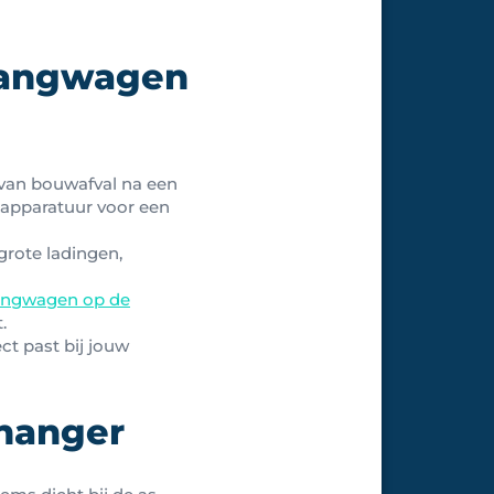
nhangwagen
 van bouwafval na een
kapparatuur voor een
grote ladingen,
angwagen op de
.
t past bij jouw
nhanger