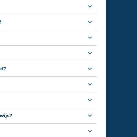
?
ld?
ewijs?