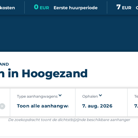
0
7
skosten
EUR
Eerste huurperiode
EUR
AND
n in Hoogezand
Type aanhangwagens
Ophalen
T
De zoekopdracht toont de dichtstbijzijnde beschikbare aanhanger