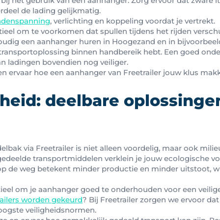
 bij het gebruik van een aanhanger. Zorg ervoor dat zware it
deel de lading gelijkmatig.
ndenspanning
, verlichting en koppeling voordat je vertrekt.
ieel om te voorkomen dat spullen tijdens het rijden versch
voudig een aanhanger huren in Hoogezand en in bijvoorbee
he transportoplossing binnen handbereik hebt. Een goed o
n ladingen bovendien nog veiliger.
 en ervaar hoe een aanhanger van Freetrailer jouw klus makk
eid: deelbare oplossinge
lbak via Freetrailer is niet alleen voordelig, maar ook milie
edeelde transportmiddelen verklein je jouw ecologische vo
 de weg betekent minder productie en minder uitstoot, wat
ieel om je aanhanger goed te onderhouden voor een veilige r
railers worden gekeurd
? Bij Freetrailer zorgen we ervoor d
hoogste veiligheidsnormen.