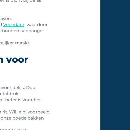
ems dicht bij de as
uiven.
ld
Veendam
, waardoor
nderhouden aanhanger
elijker maakt.
n voor
uvriendelijk. Door
etafdruk.
 beter is voor het
it. Wil je bijvoorbeeld
at onze boedelbakken