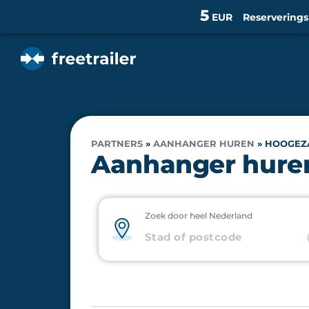
5
EUR
Reservering
PARTNERS
»
AANHANGER HUREN
»
HOOGEZ
Aanhanger hure
Zoek door heel Nederland