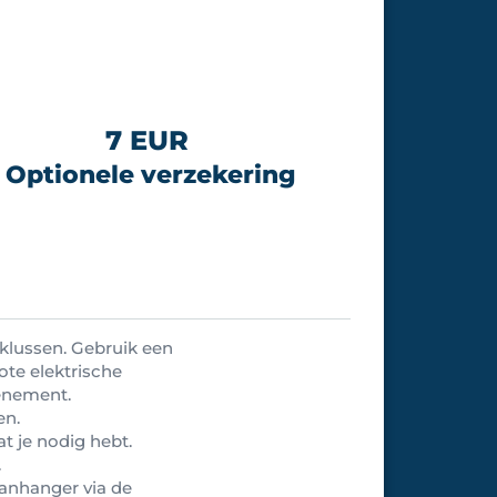
7 EUR
Optionele verzekering
tklussen. Gebruik een
ote elektrische
venement.
en.
t je nodig hebt.
.
aanhanger via de