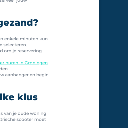
serveer jouw
ogezand?
nen enkele minuten kun
e selecteren.
d om je reservering
r huren in Groningen
nden.
jouw aanhanger en begin
lke klus
els van je oude woning
ktrische scooter moet