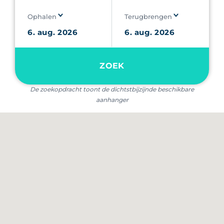
Ophalen
Terugbrengen
ZOEK
De zoekopdracht toont de dichtstbijzijnde beschikbare
aanhanger