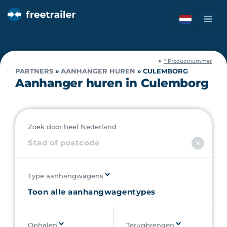
* Productnummer
PARTNERS
»
AANHANGER HUREN
»
CULEMBORG
Aanhanger huren in Culemborg
Zoek door heel Nederland
Type aanhangwagens
Ophalen
Terugbrengen