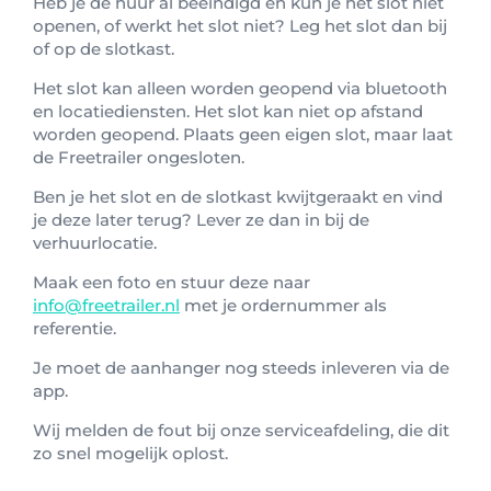
Heb je de huur al beëindigd en kun je het slot niet
openen, of werkt het slot niet? Leg het slot dan bij
of op de slotkast.
Het slot kan alleen worden geopend via bluetooth
en locatiediensten. Het slot kan niet op afstand
worden geopend. Plaats geen eigen slot, maar laat
de Freetrailer ongesloten.
Ben je het slot en de slotkast kwijtgeraakt en vind
je deze later terug? Lever ze dan in bij de
verhuurlocatie.
Maak een foto en stuur deze naar
info@freetrailer.nl
met je ordernummer als
referentie.
Je moet de aanhanger nog steeds inleveren via de
app.
Wij melden de fout bij onze serviceafdeling, die dit
zo snel mogelijk oplost.