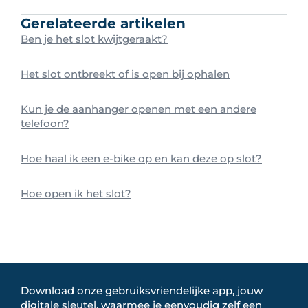
Gerelateerde artikelen
Ben je het slot kwijtgeraakt?
Het slot ontbreekt of is open bij ophalen
Kun je de aanhanger openen met een andere
telefoon?
Hoe haal ik een e-bike op en kan deze op slot?
Hoe open ik het slot?
Download onze gebruiksvriendelijke app, jouw
digitale sleutel, waarmee je eenvoudig zelf een