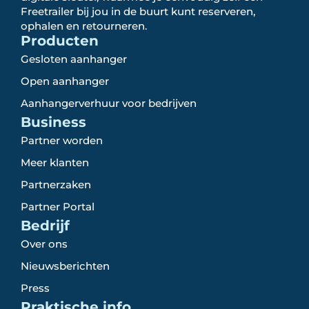
Freetrailer bij jou in de buurt kunt reserveren,
ophalen en retourneren.
Producten
Gesloten aanhanger
Open aanhanger
Aanhangerverhuur voor bedrijven
Business
Partner worden
Meer klanten
Partnerzaken
Partner Portal
Bedrijf
Over ons
Nieuwsberichten
Press
Praktische info