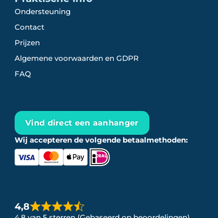
Ondersteuning
Contact
Prijzen
Algemene voorwaarden en GDPR
FAQ
Vind direct een aanhanger
Wij accepteren de volgende betaalmethoden:
4,8
4,8 van 5 sterren (Gebaseerd op beoordelingen)